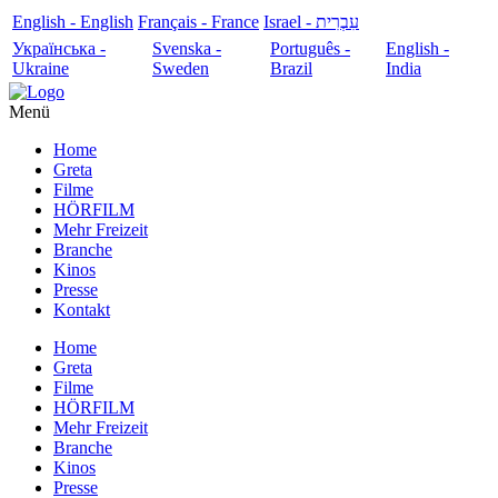
English - English
Français - France
עִבְרִית - Israel
Українська -
Svenska -
Português -
English -
Ukraine
Sweden
Brazil
India
Menü
Home
Greta
Filme
HÖRFILM
Mehr Freizeit
Branche
Kinos
Presse
Kontakt
Home
Greta
Filme
HÖRFILM
Mehr Freizeit
Branche
Kinos
Presse