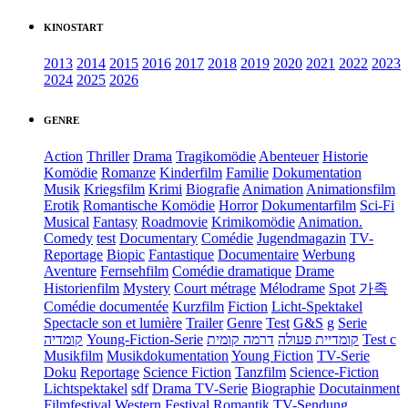
KINOSTART
2013
2014
2015
2016
2017
2018
2019
2020
2021
2022
2023
2024
2025
2026
GENRE
Action
Thriller
Drama
Tragikomödie
Abenteuer
Historie
Komödie
Romanze
Kinderfilm
Familie
Dokumentation
Musik
Kriegsfilm
Krimi
Biografie
Animation
Animationsfilm
Erotik
Romantische Komödie
Horror
Dokumentarfilm
Sci-Fi
Musical
Fantasy
Roadmovie
Krimikomödie
Animation.
Comedy
test
Documentary
Comédie
Jugendmagazin
TV-
Reportage
Biopic
Fantastique
Documentaire
Werbung
Aventure
Fernsehfilm
Comédie dramatique
Drame
Historienfilm
Mystery
Court métrage
Mélodrame
Spot
가족
Comédie documentée
Kurzfilm
Fiction
Licht-Spektakel
Spectacle son et lumière
Trailer
Genre
Test
G&S
g
Serie
קומדיה
Young-Fiction-Serie
דרמה קומית
קומדיית פעולה
Test c
Musikfilm
Musikdokumentation
Young Fiction
TV-Serie
Doku
Reportage
Science Fiction
Tanzfilm
Science-Fiction
Lichtspektakel
sdf
Drama TV-Serie
Biographie
Docutainment
Filmfestival
Western
Festival
Romantik
TV-Sendung