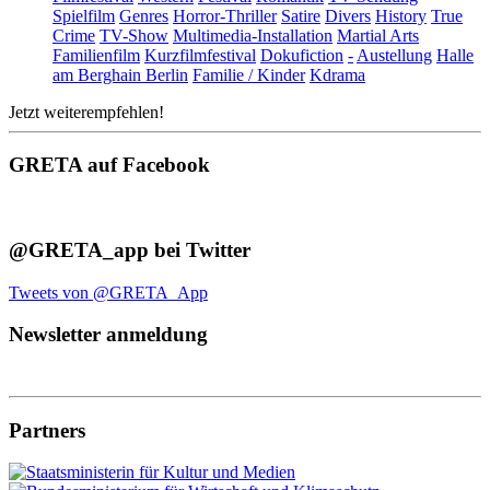
Spielfilm
Genres
Horror-Thriller
Satire
Divers
History
True
Crime
TV-Show
Multimedia-Installation
Martial Arts
Familienfilm
Kurzfilmfestival
Dokufiction
-
Austellung
Halle
am Berghain Berlin
Familie / Kinder
Kdrama
Jetzt weiterempfehlen!
GRETA auf Facebook
@GRETA_app bei Twitter
Tweets von @GRETA_App
Newsletter anmeldung
Partners