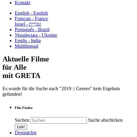
Kontakt
English - English
Français - France
עִבְרִית - Israel
Português - Brazil
Українська - Ukraine
Englis - India
Multilingual
Aktuelle Filme
für Alle
mit GRETA
Es wurde für die Suche nach "2019 :: Genres" kein Ergebnis
gefunden!
Film Finden
Suchen
Suche abschicken
Demnächst