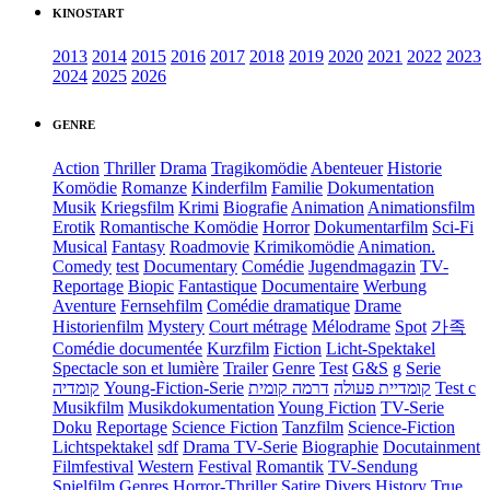
KINOSTART
2013
2014
2015
2016
2017
2018
2019
2020
2021
2022
2023
2024
2025
2026
GENRE
Action
Thriller
Drama
Tragikomödie
Abenteuer
Historie
Komödie
Romanze
Kinderfilm
Familie
Dokumentation
Musik
Kriegsfilm
Krimi
Biografie
Animation
Animationsfilm
Erotik
Romantische Komödie
Horror
Dokumentarfilm
Sci-Fi
Musical
Fantasy
Roadmovie
Krimikomödie
Animation.
Comedy
test
Documentary
Comédie
Jugendmagazin
TV-
Reportage
Biopic
Fantastique
Documentaire
Werbung
Aventure
Fernsehfilm
Comédie dramatique
Drame
Historienfilm
Mystery
Court métrage
Mélodrame
Spot
가족
Comédie documentée
Kurzfilm
Fiction
Licht-Spektakel
Spectacle son et lumière
Trailer
Genre
Test
G&S
g
Serie
קומדיה
Young-Fiction-Serie
דרמה קומית
קומדיית פעולה
Test c
Musikfilm
Musikdokumentation
Young Fiction
TV-Serie
Doku
Reportage
Science Fiction
Tanzfilm
Science-Fiction
Lichtspektakel
sdf
Drama TV-Serie
Biographie
Docutainment
Filmfestival
Western
Festival
Romantik
TV-Sendung
Spielfilm
Genres
Horror-Thriller
Satire
Divers
History
True