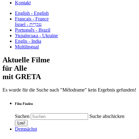
Kontakt
English - English
Français - France
עִבְרִית - Israel
Português - Brazil
Українська - Ukraine
Englis - India
Multilingual
Aktuelle Filme
für Alle
mit GRETA
Es wurde für die Suche nach "Mélodrame" kein Ergebnis gefunden!
Film Finden
Suchen
Suche abschicken
Demnächst