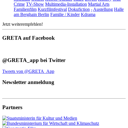
Crime
TV-Show
Multimedia-Installation
Martial Arts
Familienfilm
Kurzfilmfestival
Dokufiction
-
Austellung
Halle
am Berghain Berlin
Familie / Kinder
Kdrama
Jetzt weiterempfehlen!
GRETA auf Facebook
@GRETA_app bei Twitter
Tweets von @GRETA_App
Newsletter anmeldung
Partners