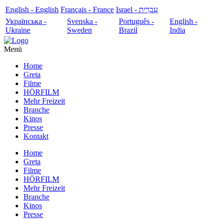
English - English
Français - France
עִבְרִית - Israel
Українська -
Svenska -
Português -
English -
Ukraine
Sweden
Brazil
India
Menü
Home
Greta
Filme
HÖRFILM
Mehr Freizeit
Branche
Kinos
Presse
Kontakt
Home
Greta
Filme
HÖRFILM
Mehr Freizeit
Branche
Kinos
Presse