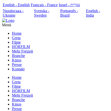
English - English
Français - France
עִבְרִית - Israel
Українська -
Svenska -
Português -
English -
Ukraine
Sweden
Brazil
India
Menü
Home
Greta
Filme
HÖRFILM
Mehr Freizeit
Branche
Kinos
Presse
Kontakt
Home
Greta
Filme
HÖRFILM
Mehr Freizeit
Branche
Kinos
Presse