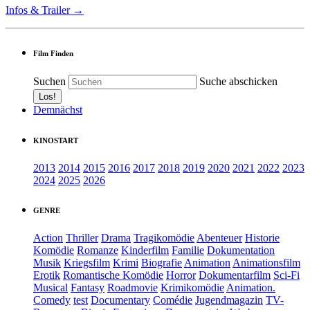
Infos & Trailer →
Film Finden
Suchen
Suche abschicken
Demnächst
KINOSTART
2013
2014
2015
2016
2017
2018
2019
2020
2021
2022
2023
2024
2025
2026
GENRE
Action
Thriller
Drama
Tragikomödie
Abenteuer
Historie
Komödie
Romanze
Kinderfilm
Familie
Dokumentation
Musik
Kriegsfilm
Krimi
Biografie
Animation
Animationsfilm
Erotik
Romantische Komödie
Horror
Dokumentarfilm
Sci-Fi
Musical
Fantasy
Roadmovie
Krimikomödie
Animation.
Comedy
test
Documentary
Comédie
Jugendmagazin
TV-