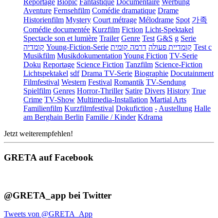
Reportage
Biopic
Fantastique
Documentaire
Werbung
Aventure
Fernsehfilm
Comédie dramatique
Drame
Historienfilm
Mystery
Court métrage
Mélodrame
Spot
가족
Comédie documentée
Kurzfilm
Fiction
Licht-Spektakel
Spectacle son et lumière
Trailer
Genre
Test
G&S
g
Serie
קומדיה
Young-Fiction-Serie
דרמה קומית
קומדיית פעולה
Test c
Musikfilm
Musikdokumentation
Young Fiction
TV-Serie
Doku
Reportage
Science Fiction
Tanzfilm
Science-Fiction
Lichtspektakel
sdf
Drama TV-Serie
Biographie
Docutainment
Filmfestival
Western
Festival
Romantik
TV-Sendung
Spielfilm
Genres
Horror-Thriller
Satire
Divers
History
True
Crime
TV-Show
Multimedia-Installation
Martial Arts
Familienfilm
Kurzfilmfestival
Dokufiction
-
Austellung
Halle
am Berghain Berlin
Familie / Kinder
Kdrama
Jetzt weiterempfehlen!
GRETA auf Facebook
@GRETA_app bei Twitter
Tweets von @GRETA_App