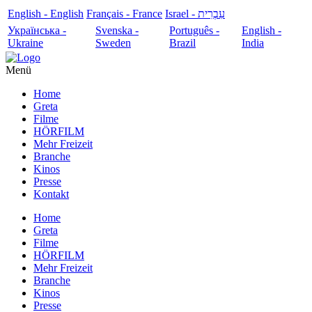
English - English
Français - France
עִבְרִית - Israel
Українська -
Svenska -
Português -
English -
Ukraine
Sweden
Brazil
India
Menü
Home
Greta
Filme
HÖRFILM
Mehr Freizeit
Branche
Kinos
Presse
Kontakt
Home
Greta
Filme
HÖRFILM
Mehr Freizeit
Branche
Kinos
Presse