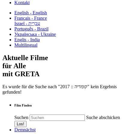
Kontakt
English - English
Français - France
עִבְרִית - Israel
Português - Brazil
Українська - Ukraine
Englis - India
Multilingual
Aktuelle Filme
für Alle
mit GRETA
Es wurde für die Suche nach "2017 :: קומדיה" kein Ergebnis
gefunden!
Film Finden
Suchen
Suche abschicken
Demnächst