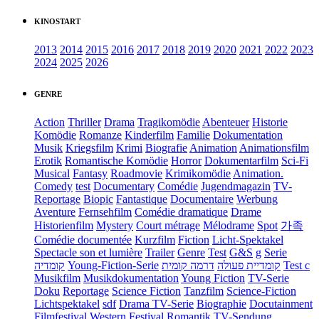
KINOSTART
2013
2014
2015
2016
2017
2018
2019
2020
2021
2022
2023
2024
2025
2026
GENRE
Action
Thriller
Drama
Tragikomödie
Abenteuer
Historie
Komödie
Romanze
Kinderfilm
Familie
Dokumentation
Musik
Kriegsfilm
Krimi
Biografie
Animation
Animationsfilm
Erotik
Romantische Komödie
Horror
Dokumentarfilm
Sci-Fi
Musical
Fantasy
Roadmovie
Krimikomödie
Animation.
Comedy
test
Documentary
Comédie
Jugendmagazin
TV-
Reportage
Biopic
Fantastique
Documentaire
Werbung
Aventure
Fernsehfilm
Comédie dramatique
Drame
Historienfilm
Mystery
Court métrage
Mélodrame
Spot
가족
Comédie documentée
Kurzfilm
Fiction
Licht-Spektakel
Spectacle son et lumière
Trailer
Genre
Test
G&S
g
Serie
קומדיה
Young-Fiction-Serie
דרמה קומית
קומדיית פעולה
Test c
Musikfilm
Musikdokumentation
Young Fiction
TV-Serie
Doku
Reportage
Science Fiction
Tanzfilm
Science-Fiction
Lichtspektakel
sdf
Drama TV-Serie
Biographie
Docutainment
Filmfestival
Western
Festival
Romantik
TV-Sendung