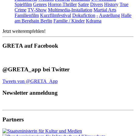
Spielfilm
Genres
Horror-Thriller
Satire
Divers
History
True
Crime
TV-Show
Multimedia-Installation
Martial Arts
Familienfilm
Kurzfilmfestival
Dokufiction
-
Austellung
Halle
am Berghain Berlin
Familie / Kinder
Kdrama
Jetzt weiterempfehlen!
GRETA auf Facebook
@GRETA_app bei Twitter
Tweets von @GRETA_App
Newsletter anmeldung
Partners