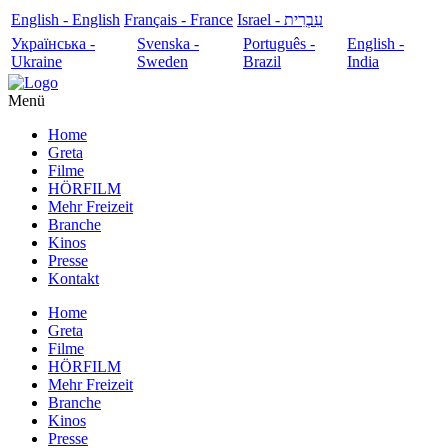
English - English
Français - France
עִבְרִית - Israel
Українська -
Svenska -
Português -
English -
Ukraine
Sweden
Brazil
India
Menü
Home
Greta
Filme
HÖRFILM
Mehr Freizeit
Branche
Kinos
Presse
Kontakt
Home
Greta
Filme
HÖRFILM
Mehr Freizeit
Branche
Kinos
Presse