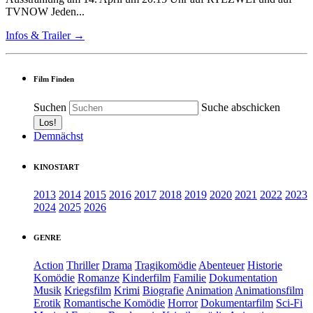
TVNOW Jeden...
Infos & Trailer →
Film Finden
Suchen
Suche abschicken
Demnächst
KINOSTART
2013
2014
2015
2016
2017
2018
2019
2020
2021
2022
2023
2024
2025
2026
GENRE
Action
Thriller
Drama
Tragikomödie
Abenteuer
Historie
Komödie
Romanze
Kinderfilm
Familie
Dokumentation
Musik
Kriegsfilm
Krimi
Biografie
Animation
Animationsfilm
Erotik
Romantische Komödie
Horror
Dokumentarfilm
Sci-Fi