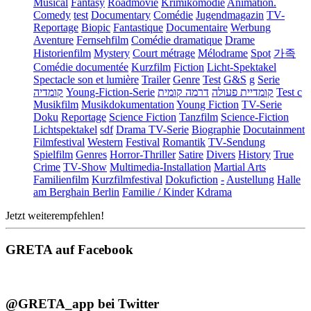
Musical
Fantasy
Roadmovie
Krimikomödie
Animation.
Comedy
test
Documentary
Comédie
Jugendmagazin
TV-
Reportage
Biopic
Fantastique
Documentaire
Werbung
Aventure
Fernsehfilm
Comédie dramatique
Drame
Historienfilm
Mystery
Court métrage
Mélodrame
Spot
가족
Comédie documentée
Kurzfilm
Fiction
Licht-Spektakel
Spectacle son et lumière
Trailer
Genre
Test
G&S
g
Serie
קומדיה
Young-Fiction-Serie
דרמה קומית
קומדיית פעולה
Test c
Musikfilm
Musikdokumentation
Young Fiction
TV-Serie
Doku
Reportage
Science Fiction
Tanzfilm
Science-Fiction
Lichtspektakel
sdf
Drama TV-Serie
Biographie
Docutainment
Filmfestival
Western
Festival
Romantik
TV-Sendung
Spielfilm
Genres
Horror-Thriller
Satire
Divers
History
True
Crime
TV-Show
Multimedia-Installation
Martial Arts
Familienfilm
Kurzfilmfestival
Dokufiction
-
Austellung
Halle
am Berghain Berlin
Familie / Kinder
Kdrama
Jetzt weiterempfehlen!
GRETA auf Facebook
@GRETA_app bei Twitter