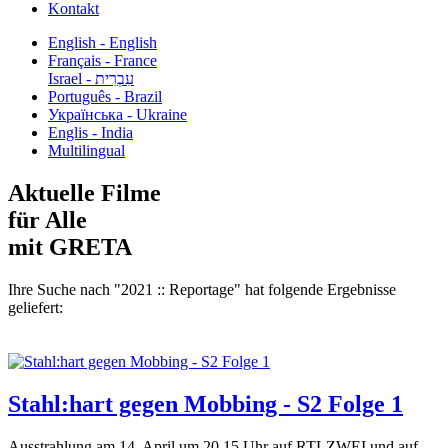
Kontakt
English - English
Français - France
עִבְרִית - Israel
Português - Brazil
Українська - Ukraine
Englis - India
Multilingual
Aktuelle Filme
für Alle
mit GRETA
Ihre Suche nach "2021 :: Reportage" hat folgende Ergebnisse
geliefert:
Stahl:hart gegen Mobbing - S2 Folge 1
Ausstrahlung am 14. April um 20.15 Uhr auf RTLZWEI und auf