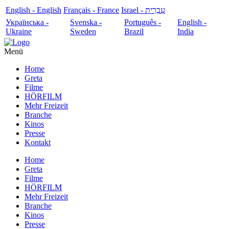
English - English
Français - France
עִבְרִית - Israel
Українська -
Svenska -
Português -
English -
Ukraine
Sweden
Brazil
India
Menü
Home
Greta
Filme
HÖRFILM
Mehr Freizeit
Branche
Kinos
Presse
Kontakt
Home
Greta
Filme
HÖRFILM
Mehr Freizeit
Branche
Kinos
Presse