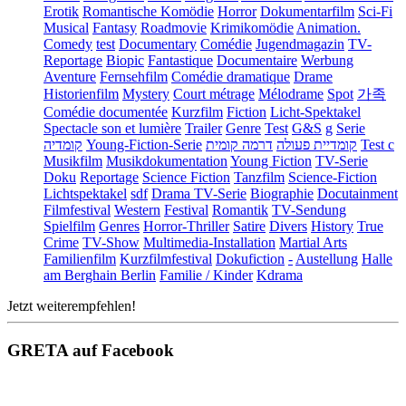
Erotik
Romantische Komödie
Horror
Dokumentarfilm
Sci-Fi
Musical
Fantasy
Roadmovie
Krimikomödie
Animation.
Comedy
test
Documentary
Comédie
Jugendmagazin
TV-
Reportage
Biopic
Fantastique
Documentaire
Werbung
Aventure
Fernsehfilm
Comédie dramatique
Drame
Historienfilm
Mystery
Court métrage
Mélodrame
Spot
가족
Comédie documentée
Kurzfilm
Fiction
Licht-Spektakel
Spectacle son et lumière
Trailer
Genre
Test
G&S
g
Serie
קומדיה
Young-Fiction-Serie
דרמה קומית
קומדיית פעולה
Test c
Musikfilm
Musikdokumentation
Young Fiction
TV-Serie
Doku
Reportage
Science Fiction
Tanzfilm
Science-Fiction
Lichtspektakel
sdf
Drama TV-Serie
Biographie
Docutainment
Filmfestival
Western
Festival
Romantik
TV-Sendung
Spielfilm
Genres
Horror-Thriller
Satire
Divers
History
True
Crime
TV-Show
Multimedia-Installation
Martial Arts
Familienfilm
Kurzfilmfestival
Dokufiction
-
Austellung
Halle
am Berghain Berlin
Familie / Kinder
Kdrama
Jetzt weiterempfehlen!
GRETA auf Facebook