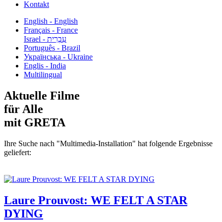
Kontakt
English - English
Français - France
עִבְרִית - Israel
Português - Brazil
Українська - Ukraine
Englis - India
Multilingual
Aktuelle Filme
für Alle
mit GRETA
Ihre Suche nach "Multimedia-Installation" hat folgende Ergebnisse
geliefert:
Laure Prouvost: WE FELT A STAR
DYING