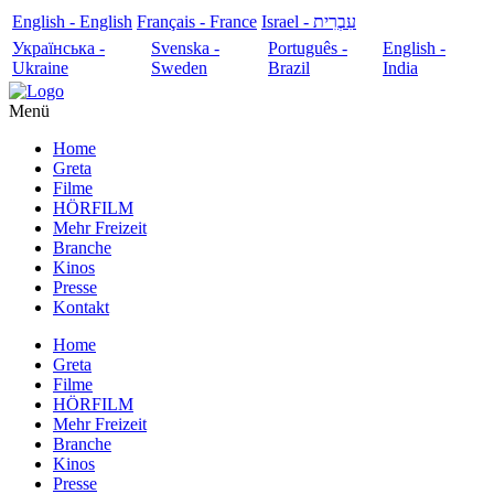
English - English
Français - France
עִבְרִית - Israel
Українська -
Svenska -
Português -
English -
Ukraine
Sweden
Brazil
India
Menü
Home
Greta
Filme
HÖRFILM
Mehr Freizeit
Branche
Kinos
Presse
Kontakt
Home
Greta
Filme
HÖRFILM
Mehr Freizeit
Branche
Kinos
Presse