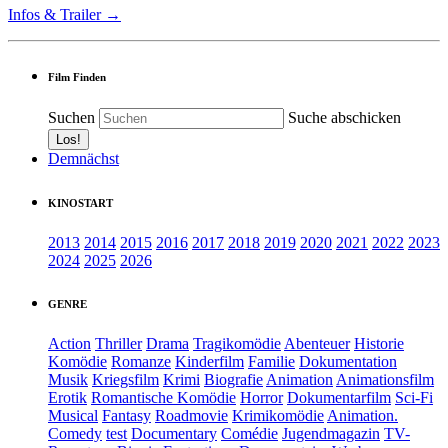
Infos & Trailer →
Film Finden
Suchen
Suche abschicken
Demnächst
KINOSTART
2013
2014
2015
2016
2017
2018
2019
2020
2021
2022
2023
2024
2025
2026
GENRE
Action
Thriller
Drama
Tragikomödie
Abenteuer
Historie
Komödie
Romanze
Kinderfilm
Familie
Dokumentation
Musik
Kriegsfilm
Krimi
Biografie
Animation
Animationsfilm
Erotik
Romantische Komödie
Horror
Dokumentarfilm
Sci-Fi
Musical
Fantasy
Roadmovie
Krimikomödie
Animation.
Comedy
test
Documentary
Comédie
Jugendmagazin
TV-