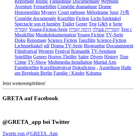
Reportage
Biopic
Fantastique
Documentaire
Werbung
Aventure
Fernsehfilm
Comédie dramatique
Drame
Historienfilm
Mystery
Court métrage
Mélodrame
Spot
가족
Comédie documentée
Kurzfilm
Fiction
Licht-Spektakel
Spectacle son et lumière
Trailer
Genre
Test
G&S
g
Serie
קומדיה
Young-Fiction-Serie
דרמה קומית
קומדיית פעולה
Test c
Musikfilm
Musikdokumentation
Young Fiction
TV-Serie
Doku
Reportage
Science Fiction
Tanzfilm
Science-Fiction
Lichtspektakel
sdf
Drama TV-Serie
Biographie
Docutainment
Filmfestival
Western
Festival
Romantik
TV-Sendung
Spielfilm
Genres
Horror-Thriller
Satire
Divers
History
True
Crime
TV-Show
Multimedia-Installation
Martial Arts
Familienfilm
Kurzfilmfestival
Dokufiction
-
Austellung
Halle
am Berghain Berlin
Familie / Kinder
Kdrama
Jetzt weiterempfehlen!
GRETA auf Facebook
@GRETA_app bei Twitter
Tweets von @GRETA_App