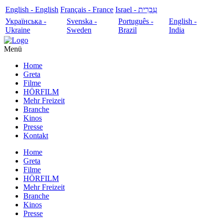
English - English
Français - France
עִבְרִית - Israel
Українська -
Svenska -
Português -
English -
Ukraine
Sweden
Brazil
India
Menü
Home
Greta
Filme
HÖRFILM
Mehr Freizeit
Branche
Kinos
Presse
Kontakt
Home
Greta
Filme
HÖRFILM
Mehr Freizeit
Branche
Kinos
Presse