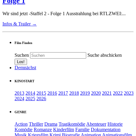
Folge 1
Wir sind jetzt -Staffel 2 - Folge 1 Ausstrahlung bei RTLZWEI:...
Infos & Trailer →
Film Finden
Suchen
Suche abschicken
Demnächst
KINOSTART
2013
2014
2015
2016
2017
2018
2019
2020
2021
2022
2023
2024
2025
2026
GENRE
Action
Thriller
Drama
Tragikomödie
Abenteuer
Historie
Komödie
Romanze
Kinderfilm
Familie
Dokumentation
Musik
Kriegsfilm
Krimi
Biografie
Animation
Animationsfilm