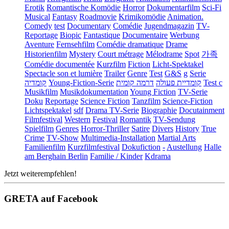
Erotik
Romantische Komödie
Horror
Dokumentarfilm
Sci-Fi
Musical
Fantasy
Roadmovie
Krimikomödie
Animation.
Comedy
test
Documentary
Comédie
Jugendmagazin
TV-
Reportage
Biopic
Fantastique
Documentaire
Werbung
Aventure
Fernsehfilm
Comédie dramatique
Drame
Historienfilm
Mystery
Court métrage
Mélodrame
Spot
가족
Comédie documentée
Kurzfilm
Fiction
Licht-Spektakel
Spectacle son et lumière
Trailer
Genre
Test
G&S
g
Serie
קומדיה
Young-Fiction-Serie
דרמה קומית
קומדיית פעולה
Test c
Musikfilm
Musikdokumentation
Young Fiction
TV-Serie
Doku
Reportage
Science Fiction
Tanzfilm
Science-Fiction
Lichtspektakel
sdf
Drama TV-Serie
Biographie
Docutainment
Filmfestival
Western
Festival
Romantik
TV-Sendung
Spielfilm
Genres
Horror-Thriller
Satire
Divers
History
True
Crime
TV-Show
Multimedia-Installation
Martial Arts
Familienfilm
Kurzfilmfestival
Dokufiction
-
Austellung
Halle
am Berghain Berlin
Familie / Kinder
Kdrama
Jetzt weiterempfehlen!
GRETA auf Facebook