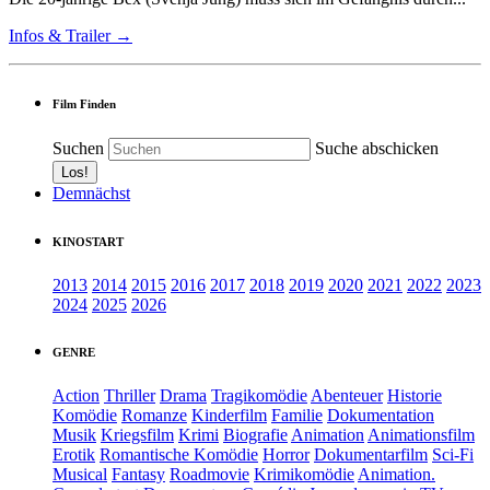
Infos & Trailer →
Film Finden
Suchen
Suche abschicken
Demnächst
KINOSTART
2013
2014
2015
2016
2017
2018
2019
2020
2021
2022
2023
2024
2025
2026
GENRE
Action
Thriller
Drama
Tragikomödie
Abenteuer
Historie
Komödie
Romanze
Kinderfilm
Familie
Dokumentation
Musik
Kriegsfilm
Krimi
Biografie
Animation
Animationsfilm
Erotik
Romantische Komödie
Horror
Dokumentarfilm
Sci-Fi
Musical
Fantasy
Roadmovie
Krimikomödie
Animation.