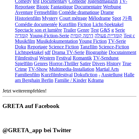
Comedy
test
Documentary
Comédie
Jugendmagazin
TV-
Reportage
Biopic
Fantastique
Documentaire
Werbung
Aventure
Fernsehfilm
Comédie dramatique
Drame
Historienfilm
Mystery
Court métrage
Mélodrame
Spot
가족
Comédie documentée
Kurzfilm
Fiction
Licht-Spektakel
Spectacle son et lumière
Trailer
Genre
Test
G&S
g
Serie
קומדיה
Young-Fiction-Serie
דרמה קומית
קומדיית פעולה
Test c
Musikfilm
Musikdokumentation
Young Fiction
TV-Serie
Doku
Reportage
Science Fiction
Tanzfilm
Science-Fiction
Lichtspektakel
sdf
Drama TV-Serie
Biographie
Docutainment
Filmfestival
Western
Festival
Romantik
TV-Sendung
Spielfilm
Genres
Horror-Thriller
Satire
Divers
History
True
Crime
TV-Show
Multimedia-Installation
Martial Arts
Familienfilm
Kurzfilmfestival
Dokufiction
-
Austellung
Halle
am Berghain Berlin
Familie / Kinder
Kdrama
Jetzt weiterempfehlen!
GRETA auf Facebook
@GRETA_app bei Twitter