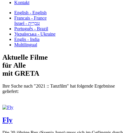
Kontakt
English - English
Français - France
עִבְרִית - Israel
Português - Brazil
Українська - Ukraine
Englis - India
Multilingual
Aktuelle Filme
für Alle
mit GRETA
Ihre Suche nach "2021 :: Tanzfilm" hat folgende Ergebnisse
geliefert:
Fly
Die 20-jährige Bex (Svenja Jung) muss sich im Gefängnis durch...