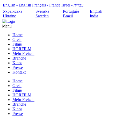
English - English
Français - France
עִבְרִית - Israel
Українська -
Svenska -
Português -
English -
Ukraine
Sweden
Brazil
India
Menü
Home
Greta
Filme
HÖRFILM
Mehr Freizeit
Branche
Kinos
Presse
Kontakt
Home
Greta
Filme
HÖRFILM
Mehr Freizeit
Branche
Kinos
Presse