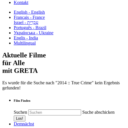
Kontakt
English - English
Français - France
עִבְרִית - Israel
Português - Brazil
Українська - Ukraine
Englis - India
Multilingual
Aktuelle Filme
für Alle
mit GRETA
Es wurde für die Suche nach "2014 :: True Crime" kein Ergebnis
gefunden!
Film Finden
Suchen
Suche abschicken
Demnächst