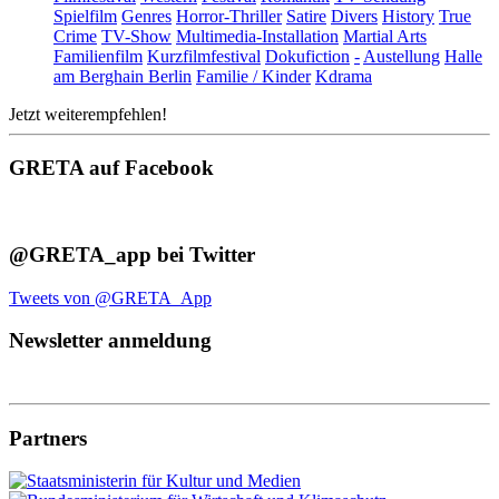
Spielfilm
Genres
Horror-Thriller
Satire
Divers
History
True
Crime
TV-Show
Multimedia-Installation
Martial Arts
Familienfilm
Kurzfilmfestival
Dokufiction
-
Austellung
Halle
am Berghain Berlin
Familie / Kinder
Kdrama
Jetzt weiterempfehlen!
GRETA auf Facebook
@GRETA_app bei Twitter
Tweets von @GRETA_App
Newsletter anmeldung
Partners