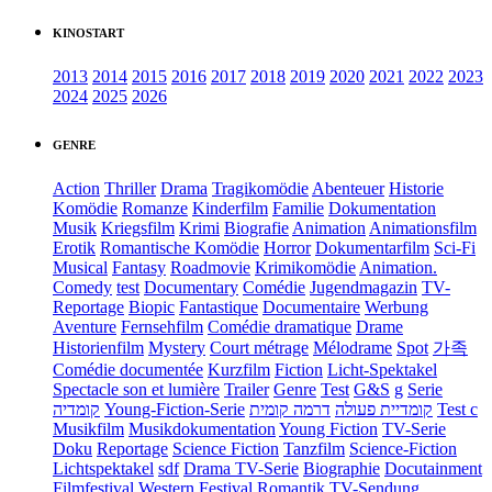
KINOSTART
2013
2014
2015
2016
2017
2018
2019
2020
2021
2022
2023
2024
2025
2026
GENRE
Action
Thriller
Drama
Tragikomödie
Abenteuer
Historie
Komödie
Romanze
Kinderfilm
Familie
Dokumentation
Musik
Kriegsfilm
Krimi
Biografie
Animation
Animationsfilm
Erotik
Romantische Komödie
Horror
Dokumentarfilm
Sci-Fi
Musical
Fantasy
Roadmovie
Krimikomödie
Animation.
Comedy
test
Documentary
Comédie
Jugendmagazin
TV-
Reportage
Biopic
Fantastique
Documentaire
Werbung
Aventure
Fernsehfilm
Comédie dramatique
Drame
Historienfilm
Mystery
Court métrage
Mélodrame
Spot
가족
Comédie documentée
Kurzfilm
Fiction
Licht-Spektakel
Spectacle son et lumière
Trailer
Genre
Test
G&S
g
Serie
קומדיה
Young-Fiction-Serie
דרמה קומית
קומדיית פעולה
Test c
Musikfilm
Musikdokumentation
Young Fiction
TV-Serie
Doku
Reportage
Science Fiction
Tanzfilm
Science-Fiction
Lichtspektakel
sdf
Drama TV-Serie
Biographie
Docutainment
Filmfestival
Western
Festival
Romantik
TV-Sendung