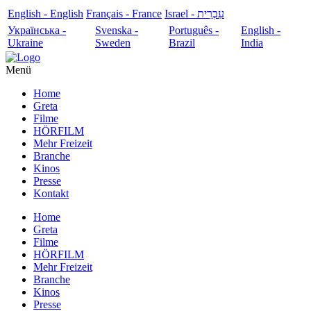
English - English
Français - France
עִבְרִית - Israel
Українська -
Svenska -
Português -
English -
Ukraine
Sweden
Brazil
India
Menü
Home
Greta
Filme
HÖRFILM
Mehr Freizeit
Branche
Kinos
Presse
Kontakt
Home
Greta
Filme
HÖRFILM
Mehr Freizeit
Branche
Kinos
Presse