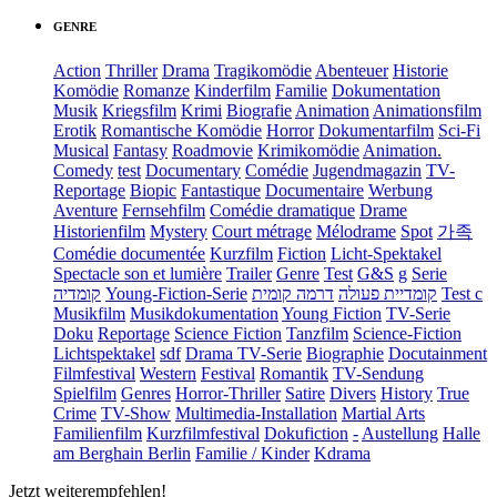
GENRE
Action
Thriller
Drama
Tragikomödie
Abenteuer
Historie
Komödie
Romanze
Kinderfilm
Familie
Dokumentation
Musik
Kriegsfilm
Krimi
Biografie
Animation
Animationsfilm
Erotik
Romantische Komödie
Horror
Dokumentarfilm
Sci-Fi
Musical
Fantasy
Roadmovie
Krimikomödie
Animation.
Comedy
test
Documentary
Comédie
Jugendmagazin
TV-
Reportage
Biopic
Fantastique
Documentaire
Werbung
Aventure
Fernsehfilm
Comédie dramatique
Drame
Historienfilm
Mystery
Court métrage
Mélodrame
Spot
가족
Comédie documentée
Kurzfilm
Fiction
Licht-Spektakel
Spectacle son et lumière
Trailer
Genre
Test
G&S
g
Serie
קומדיה
Young-Fiction-Serie
דרמה קומית
קומדיית פעולה
Test c
Musikfilm
Musikdokumentation
Young Fiction
TV-Serie
Doku
Reportage
Science Fiction
Tanzfilm
Science-Fiction
Lichtspektakel
sdf
Drama TV-Serie
Biographie
Docutainment
Filmfestival
Western
Festival
Romantik
TV-Sendung
Spielfilm
Genres
Horror-Thriller
Satire
Divers
History
True
Crime
TV-Show
Multimedia-Installation
Martial Arts
Familienfilm
Kurzfilmfestival
Dokufiction
-
Austellung
Halle
am Berghain Berlin
Familie / Kinder
Kdrama
Jetzt weiterempfehlen!