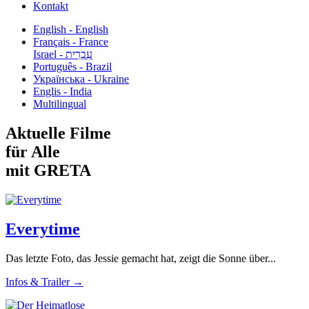
Kontakt
English - English
Français - France
עִבְרִית - Israel
Português - Brazil
Українська - Ukraine
Englis - India
Multilingual
Aktuelle Filme
für Alle
mit GRETA
Everytime
Das letzte Foto, das Jessie gemacht hat, zeigt die Sonne über...
Infos & Trailer →