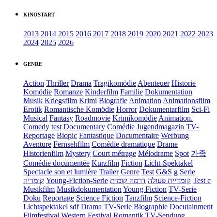
KINOSTART
2013
2014
2015
2016
2017
2018
2019
2020
2021
2022
2023
2024
2025
2026
GENRE
Action
Thriller
Drama
Tragikomödie
Abenteuer
Historie
Komödie
Romanze
Kinderfilm
Familie
Dokumentation
Musik
Kriegsfilm
Krimi
Biografie
Animation
Animationsfilm
Erotik
Romantische Komödie
Horror
Dokumentarfilm
Sci-Fi
Musical
Fantasy
Roadmovie
Krimikomödie
Animation.
Comedy
test
Documentary
Comédie
Jugendmagazin
TV-
Reportage
Biopic
Fantastique
Documentaire
Werbung
Aventure
Fernsehfilm
Comédie dramatique
Drame
Historienfilm
Mystery
Court métrage
Mélodrame
Spot
가족
Comédie documentée
Kurzfilm
Fiction
Licht-Spektakel
Spectacle son et lumière
Trailer
Genre
Test
G&S
g
Serie
קומדיה
Young-Fiction-Serie
דרמה קומית
קומדיית פעולה
Test c
Musikfilm
Musikdokumentation
Young Fiction
TV-Serie
Doku
Reportage
Science Fiction
Tanzfilm
Science-Fiction
Lichtspektakel
sdf
Drama TV-Serie
Biographie
Docutainment
Filmfestival
Western
Festival
Romantik
TV-Sendung