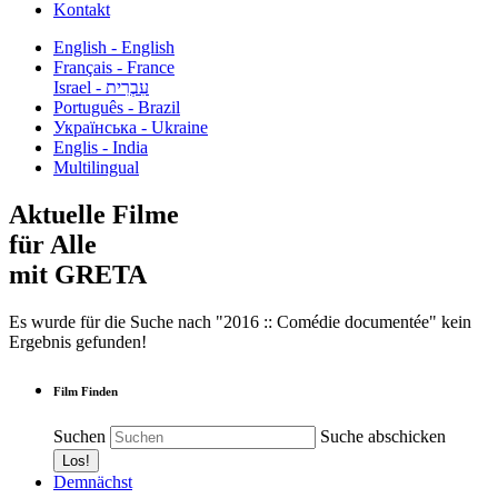
Kontakt
English - English
Français - France
עִבְרִית - Israel
Português - Brazil
Українська - Ukraine
Englis - India
Multilingual
Aktuelle Filme
für Alle
mit GRETA
Es wurde für die Suche nach "2016 :: Comédie documentée" kein
Ergebnis gefunden!
Film Finden
Suchen
Suche abschicken
Demnächst