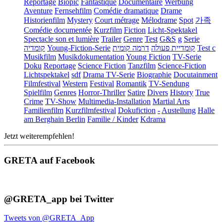
Reportage
Biopic
Fantastique
Documentaire
Werbung
Aventure
Fernsehfilm
Comédie dramatique
Drame
Historienfilm
Mystery
Court métrage
Mélodrame
Spot
가족
Comédie documentée
Kurzfilm
Fiction
Licht-Spektakel
Spectacle son et lumière
Trailer
Genre
Test
G&S
g
Serie
קומדיה
Young-Fiction-Serie
דרמה קומית
קומדיית פעולה
Test c
Musikfilm
Musikdokumentation
Young Fiction
TV-Serie
Doku
Reportage
Science Fiction
Tanzfilm
Science-Fiction
Lichtspektakel
sdf
Drama TV-Serie
Biographie
Docutainment
Filmfestival
Western
Festival
Romantik
TV-Sendung
Spielfilm
Genres
Horror-Thriller
Satire
Divers
History
True
Crime
TV-Show
Multimedia-Installation
Martial Arts
Familienfilm
Kurzfilmfestival
Dokufiction
-
Austellung
Halle
am Berghain Berlin
Familie / Kinder
Kdrama
Jetzt weiterempfehlen!
GRETA auf Facebook
@GRETA_app bei Twitter
Tweets von @GRETA_App