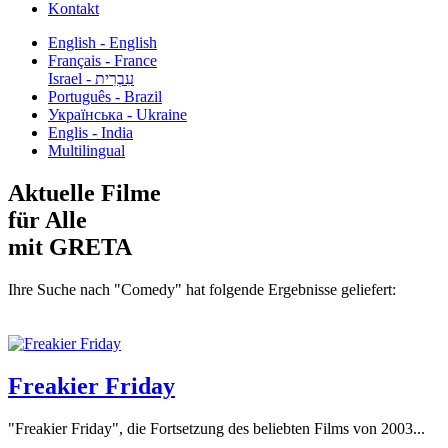
Kontakt
English - English
Français - France
עִבְרִית - Israel
Português - Brazil
Українська - Ukraine
Englis - India
Multilingual
Aktuelle Filme
für Alle
mit GRETA
Ihre Suche nach "Comedy" hat folgende Ergebnisse geliefert:
Freakier Friday
"Freakier Friday", die Fortsetzung des beliebten Films von 2003...