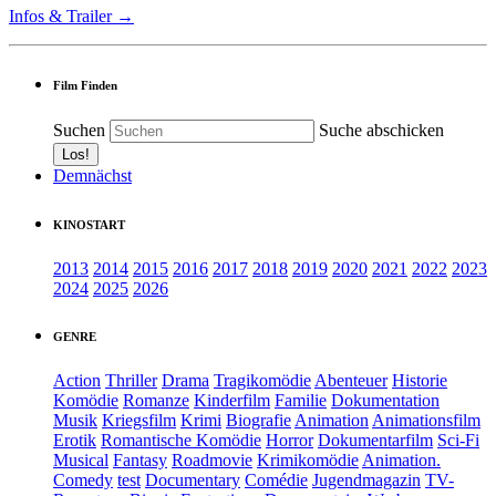
Infos & Trailer →
Film Finden
Suchen
Suche abschicken
Demnächst
KINOSTART
2013
2014
2015
2016
2017
2018
2019
2020
2021
2022
2023
2024
2025
2026
GENRE
Action
Thriller
Drama
Tragikomödie
Abenteuer
Historie
Komödie
Romanze
Kinderfilm
Familie
Dokumentation
Musik
Kriegsfilm
Krimi
Biografie
Animation
Animationsfilm
Erotik
Romantische Komödie
Horror
Dokumentarfilm
Sci-Fi
Musical
Fantasy
Roadmovie
Krimikomödie
Animation.
Comedy
test
Documentary
Comédie
Jugendmagazin
TV-