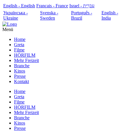
English - English
Français - France
עִבְרִית - Israel
Українська -
Svenska -
Português -
English -
Ukraine
Sweden
Brazil
India
Menü
Home
Greta
Filme
HÖRFILM
Mehr Freizeit
Branche
Kinos
Presse
Kontakt
Home
Greta
Filme
HÖRFILM
Mehr Freizeit
Branche
Kinos
Presse