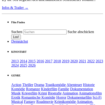
Infos & Trailer →
Film Finden
Suchen
Suche abschicken
Demnächst
KINOSTART
2013
2014
2015
2016
2017
2018
2019
2020
2021
2022
2023
2024
2025
2026
GENRE
Action
Thriller
Drama
Tragikomödie
Abenteuer
Historie
Komödie
Romanze
Kinderfilm
Familie
Dokumentation
Musik
Kriegsfilm
Krimi
Biografie
Animation
Animationsfilm
Erotik
Romantische Komödie
Horror
Dokumentarfilm
Sci-Fi
Musical
Fantasy
Roadmovie
Krimikomödie
Animation.