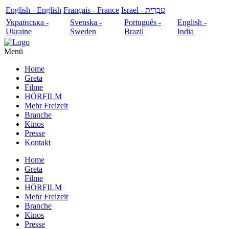
English - English
Français - France
עִבְרִית - Israel
Українська -
Svenska -
Português -
English -
Ukraine
Sweden
Brazil
India
Menü
Home
Greta
Filme
HÖRFILM
Mehr Freizeit
Branche
Kinos
Presse
Kontakt
Home
Greta
Filme
HÖRFILM
Mehr Freizeit
Branche
Kinos
Presse