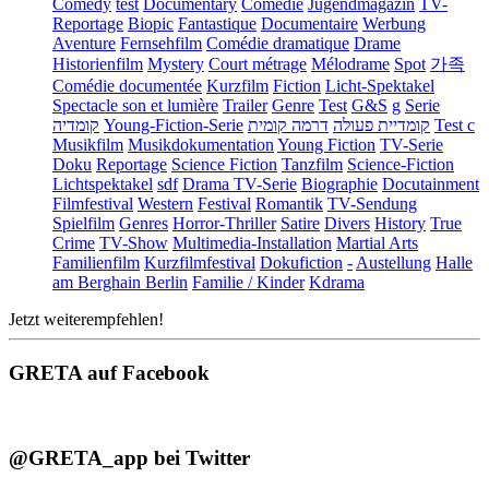
Comedy
test
Documentary
Comédie
Jugendmagazin
TV-
Reportage
Biopic
Fantastique
Documentaire
Werbung
Aventure
Fernsehfilm
Comédie dramatique
Drame
Historienfilm
Mystery
Court métrage
Mélodrame
Spot
가족
Comédie documentée
Kurzfilm
Fiction
Licht-Spektakel
Spectacle son et lumière
Trailer
Genre
Test
G&S
g
Serie
קומדיה
Young-Fiction-Serie
דרמה קומית
קומדיית פעולה
Test c
Musikfilm
Musikdokumentation
Young Fiction
TV-Serie
Doku
Reportage
Science Fiction
Tanzfilm
Science-Fiction
Lichtspektakel
sdf
Drama TV-Serie
Biographie
Docutainment
Filmfestival
Western
Festival
Romantik
TV-Sendung
Spielfilm
Genres
Horror-Thriller
Satire
Divers
History
True
Crime
TV-Show
Multimedia-Installation
Martial Arts
Familienfilm
Kurzfilmfestival
Dokufiction
-
Austellung
Halle
am Berghain Berlin
Familie / Kinder
Kdrama
Jetzt weiterempfehlen!
GRETA auf Facebook
@GRETA_app bei Twitter