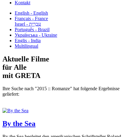
Kontakt
English - English
Français - France
עִבְרִית - Israel
Português - Brazil
Українська - Ukraine
Englis - India
Multilingual
Aktuelle Filme
für Alle
mit GRETA
Ihre Suche nach "2015 :: Romanze" hat folgende Ergebnisse
geliefert:
By the Sea
By the Sea begleitet den amerikanischen Schriftsteller Roland...