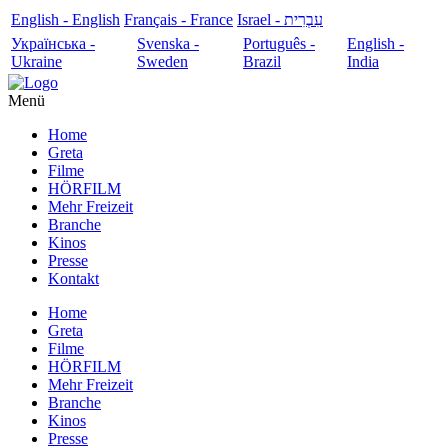
English - English
Français - France
עִבְרִית - Israel
Українська -
Svenska -
Português -
English -
Ukraine
Sweden
Brazil
India
Menü
Home
Greta
Filme
HÖRFILM
Mehr Freizeit
Branche
Kinos
Presse
Kontakt
Home
Greta
Filme
HÖRFILM
Mehr Freizeit
Branche
Kinos
Presse