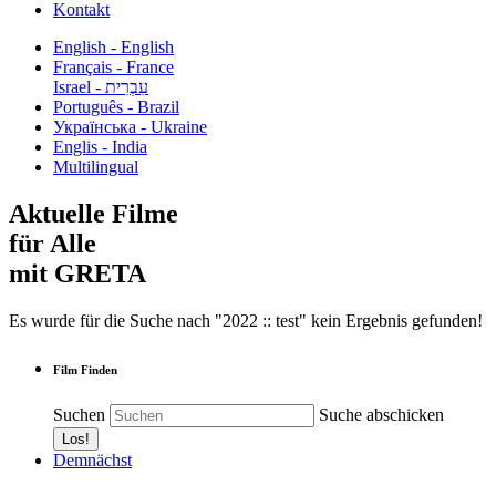
Kontakt
English - English
Français - France
עִבְרִית - Israel
Português - Brazil
Українська - Ukraine
Englis - India
Multilingual
Aktuelle Filme
für Alle
mit GRETA
Es wurde für die Suche nach "2022 :: test" kein Ergebnis gefunden!
Film Finden
Suchen
Suche abschicken
Demnächst