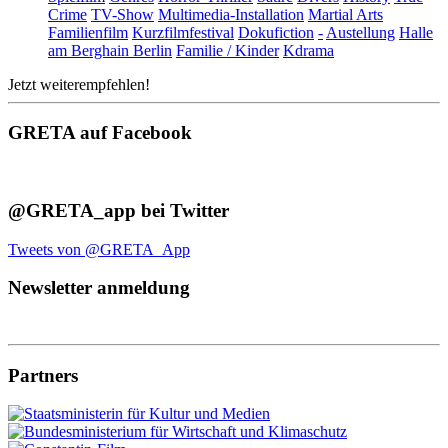
Crime
TV-Show
Multimedia-Installation
Martial Arts
Familienfilm
Kurzfilmfestival
Dokufiction
-
Austellung
Halle
am Berghain Berlin
Familie / Kinder
Kdrama
Jetzt weiterempfehlen!
GRETA auf Facebook
@GRETA_app bei Twitter
Tweets von @GRETA_App
Newsletter anmeldung
Partners