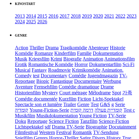
KINOSTART
2013
2014
2015
2016
2017
2018
2019
2020
2021
2022
2023
2024
2025
2026
GENRE
Action
Thriller
Drama
Tragikomödie
Abenteuer
Historie
Komödie
Romanze
Kinderfilm
Familie
Dokumentation
Musik
Kriegsfilm
Krimi
Biografie
Animation
Animationsfilm
Erotik
Romantische Komödie
Horror
Dokumentarfilm
Sci-Fi
Musical
Fantasy
Roadmovie
Krimikomödie
Animation.
Comedy
test
Documentary
Comédie
Jugendmagazin
TV-
Reportage
Biopic
Fantastique
Documentaire
Werbung
Aventure
Fernsehfilm
Comédie dramatique
Drame
Historienfilm
Mystery
Court métrage
Mélodrame
Spot
가족
Comédie documentée
Kurzfilm
Fiction
Licht-Spektakel
Spectacle son et lumière
Trailer
Genre
Test
G&S
g
Serie
קומדיה
Young-Fiction-Serie
דרמה קומית
קומדיית פעולה
Test c
Musikfilm
Musikdokumentation
Young Fiction
TV-Serie
Doku
Reportage
Science Fiction
Tanzfilm
Science-Fiction
Lichtspektakel
sdf
Drama TV-Serie
Biographie
Docutainment
Filmfestival
Western
Festival
Romantik
TV-Sendung
Spielfilm
Genres
Horror-Thriller
Satire
Divers
History
True