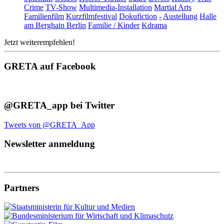
Crime
TV-Show
Multimedia-Installation
Martial Arts
Familienfilm
Kurzfilmfestival
Dokufiction
-
Austellung
Halle
am Berghain Berlin
Familie / Kinder
Kdrama
Jetzt weiterempfehlen!
GRETA auf Facebook
@GRETA_app bei Twitter
Tweets von @GRETA_App
Newsletter anmeldung
Partners