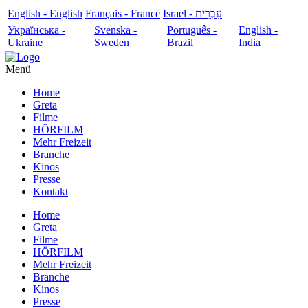
English - English
Français - France
עִבְרִית - Israel
Українська -
Svenska -
Português -
English -
Ukraine
Sweden
Brazil
India
Menü
Home
Greta
Filme
HÖRFILM
Mehr Freizeit
Branche
Kinos
Presse
Kontakt
Home
Greta
Filme
HÖRFILM
Mehr Freizeit
Branche
Kinos
Presse