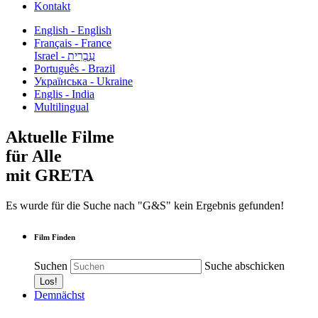
Kontakt
English - English
Français - France
עִבְרִית - Israel
Português - Brazil
Українська - Ukraine
Englis - India
Multilingual
Aktuelle Filme
für Alle
mit GRETA
Es wurde für die Suche nach "G&S" kein Ergebnis gefunden!
Film Finden
Suchen
Suche abschicken
Demnächst