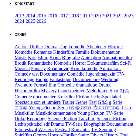
KINOSTART
2013
2014
2015
2016
2017
2018
2019
2020
2021
2022
2023
2024
2025
2026
GENRE
Action
Thriller
Drama
Tragikomödie
Abenteuer
Historie
Komödie
Romanze
Kinderfilm
Familie
Dokumentation
Musik
Kriegsfilm
Krimi
Biografie
Animation
Animationsfilm
Erotik
Romantische Komödie
Horror
Dokumentarfilm
Sci-Fi
Musical
Fantasy
Roadmovie
Krimikomödie
Animation.
Comedy
test
Documentary
Comédie
Jugendmagazin
TV-
Reportage
Biopic
Fantastique
Documentaire
Werbung
Aventure
Fernsehfilm
Comédie dramatique
Drame
Historienfilm
Mystery
Court métrage
Mélodrame
Spot
가족
Comédie documentée
Kurzfilm
Fiction
Licht-Spektakel
Spectacle son et lumière
Trailer
Genre
Test
G&S
g
Serie
קומדיה
Young-Fiction-Serie
דרמה קומית
קומדיית פעולה
Test c
Musikfilm
Musikdokumentation
Young Fiction
TV-Serie
Doku
Reportage
Science Fiction
Tanzfilm
Science-Fiction
Lichtspektakel
sdf
Drama TV-Serie
Biographie
Docutainment
Filmfestival
Western
Festival
Romantik
TV-Sendung
Spielfilm
Genres
Horror-Thriller
Satire
Divers
History
True