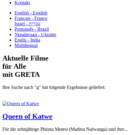
Kontakt
English - English
Français - France
עִבְרִית - Israel
Português - Brazil
Українська - Ukraine
Englis - India
Multilingual
Aktuelle Filme
für Alle
mit GRETA
Ihre Suche nach "g" hat folgende Ergebnisse geliefert:
Queen of Katwe
Für die zehnjährige Phiona Mutesi (Madina Nalwanga) und ihre...