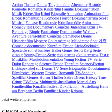
Action
Thriller
Drama
Tragikomödie
Abenteuer
Historie
Komödie
Romanze
Kinderfilm
Familie
Dokumentation
Musik
Kriegsfilm
Krimi
Biografie
Animation
Animationsfilm
Erotik
Romantische Komödie
Horror
Dokumentarfilm
Sci-Fi
Musical
Fantasy
Roadmovie
Krimikomödie
Animation.
Comedy
test
Documentary
Comédie
Jugendmagazin
TV-
Reportage
Biopic
Fantastique
Documentaire
Werbung
Aventure
Fernsehfilm
Comédie dramatique
Drame
Historienfilm
Mystery
Court métrage
Mélodrame
Spot
가족
Comédie documentée
Kurzfilm
Fiction
Licht-Spektakel
Spectacle son et lumière
Trailer
Genre
Test
G&S
g
Serie
קומדיה
Young-Fiction-Serie
דרמה קומית
קומדיית פעולה
Test c
Musikfilm
Musikdokumentation
Young Fiction
TV-Serie
Doku
Reportage
Science Fiction
Tanzfilm
Science-Fiction
Lichtspektakel
sdf
Drama TV-Serie
Biographie
Docutainment
Filmfestival
Western
Festival
Romantik
TV-Sendung
Spielfilm
Genres
Horror-Thriller
Satire
Divers
History
True
Crime
TV-Show
Multimedia-Installation
Martial Arts
Familienfilm
Kurzfilmfestival
Dokufiction
-
Austellung
Halle
am Berghain Berlin
Familie / Kinder
Kdrama
Jetzt weiterempfehlen!
GRETA auf Facebook