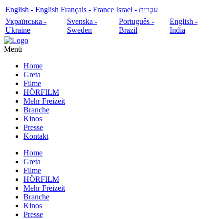
English - English
Français - France
עִבְרִית - Israel
Українська -
Svenska -
Português -
English -
Ukraine
Sweden
Brazil
India
Menü
Home
Greta
Filme
HÖRFILM
Mehr Freizeit
Branche
Kinos
Presse
Kontakt
Home
Greta
Filme
HÖRFILM
Mehr Freizeit
Branche
Kinos
Presse