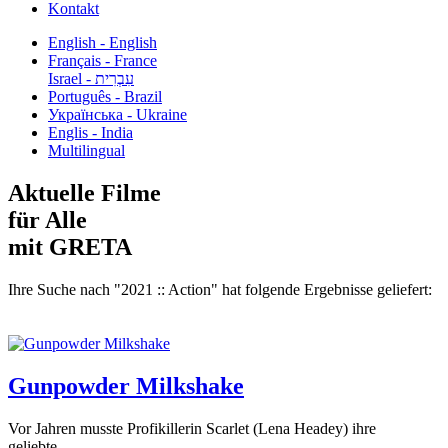
Kontakt
English - English
Français - France
עִבְרִית - Israel
Português - Brazil
Українська - Ukraine
Englis - India
Multilingual
Aktuelle Filme
für Alle
mit GRETA
Ihre Suche nach "2021 :: Action" hat folgende Ergebnisse geliefert:
Gunpowder Milkshake
Vor Jahren musste Profikillerin Scarlet (Lena Headey) ihre
geliebte...