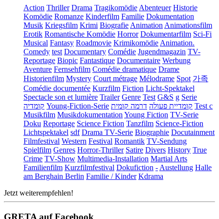
Action
Thriller
Drama
Tragikomödie
Abenteuer
Historie
Komödie
Romanze
Kinderfilm
Familie
Dokumentation
Musik
Kriegsfilm
Krimi
Biografie
Animation
Animationsfilm
Erotik
Romantische Komödie
Horror
Dokumentarfilm
Sci-Fi
Musical
Fantasy
Roadmovie
Krimikomödie
Animation.
Comedy
test
Documentary
Comédie
Jugendmagazin
TV-
Reportage
Biopic
Fantastique
Documentaire
Werbung
Aventure
Fernsehfilm
Comédie dramatique
Drame
Historienfilm
Mystery
Court métrage
Mélodrame
Spot
가족
Comédie documentée
Kurzfilm
Fiction
Licht-Spektakel
Spectacle son et lumière
Trailer
Genre
Test
G&S
g
Serie
קומדיה
Young-Fiction-Serie
דרמה קומית
קומדיית פעולה
Test c
Musikfilm
Musikdokumentation
Young Fiction
TV-Serie
Doku
Reportage
Science Fiction
Tanzfilm
Science-Fiction
Lichtspektakel
sdf
Drama TV-Serie
Biographie
Docutainment
Filmfestival
Western
Festival
Romantik
TV-Sendung
Spielfilm
Genres
Horror-Thriller
Satire
Divers
History
True
Crime
TV-Show
Multimedia-Installation
Martial Arts
Familienfilm
Kurzfilmfestival
Dokufiction
-
Austellung
Halle
am Berghain Berlin
Familie / Kinder
Kdrama
Jetzt weiterempfehlen!
GRETA auf Facebook