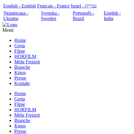
English - English
Français - France
עִבְרִית - Israel
Українська -
Svenska -
Português -
English -
Ukraine
Sweden
Brazil
India
Menü
Home
Greta
Filme
HÖRFILM
Mehr Freizeit
Branche
Kinos
Presse
Kontakt
Home
Greta
Filme
HÖRFILM
Mehr Freizeit
Branche
Kinos
Presse