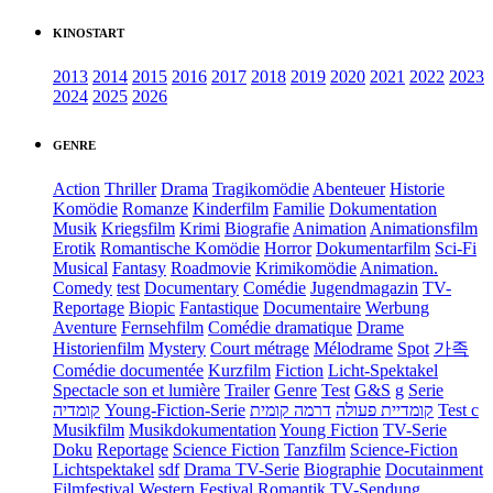
KINOSTART
2013
2014
2015
2016
2017
2018
2019
2020
2021
2022
2023
2024
2025
2026
GENRE
Action
Thriller
Drama
Tragikomödie
Abenteuer
Historie
Komödie
Romanze
Kinderfilm
Familie
Dokumentation
Musik
Kriegsfilm
Krimi
Biografie
Animation
Animationsfilm
Erotik
Romantische Komödie
Horror
Dokumentarfilm
Sci-Fi
Musical
Fantasy
Roadmovie
Krimikomödie
Animation.
Comedy
test
Documentary
Comédie
Jugendmagazin
TV-
Reportage
Biopic
Fantastique
Documentaire
Werbung
Aventure
Fernsehfilm
Comédie dramatique
Drame
Historienfilm
Mystery
Court métrage
Mélodrame
Spot
가족
Comédie documentée
Kurzfilm
Fiction
Licht-Spektakel
Spectacle son et lumière
Trailer
Genre
Test
G&S
g
Serie
קומדיה
Young-Fiction-Serie
דרמה קומית
קומדיית פעולה
Test c
Musikfilm
Musikdokumentation
Young Fiction
TV-Serie
Doku
Reportage
Science Fiction
Tanzfilm
Science-Fiction
Lichtspektakel
sdf
Drama TV-Serie
Biographie
Docutainment
Filmfestival
Western
Festival
Romantik
TV-Sendung