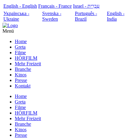
English - English
Français - France
עִבְרִית - Israel
Українська -
Svenska -
Português -
English -
Ukraine
Sweden
Brazil
India
Menü
Home
Greta
Filme
HÖRFILM
Mehr Freizeit
Branche
Kinos
Presse
Kontakt
Home
Greta
Filme
HÖRFILM
Mehr Freizeit
Branche
Kinos
Presse