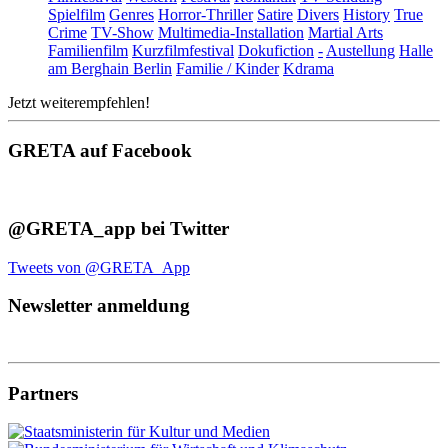
Spielfilm
Genres
Horror-Thriller
Satire
Divers
History
True
Crime
TV-Show
Multimedia-Installation
Martial Arts
Familienfilm
Kurzfilmfestival
Dokufiction
-
Austellung
Halle
am Berghain Berlin
Familie / Kinder
Kdrama
Jetzt weiterempfehlen!
GRETA auf Facebook
@GRETA_app bei Twitter
Tweets von @GRETA_App
Newsletter anmeldung
Partners