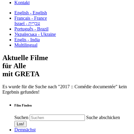
Kontakt
English - English
Français - France
עִבְרִית - Israel
Português - Brazil
Українська - Ukraine
Englis - India
Multilingual
Aktuelle Filme
für Alle
mit GRETA
Es wurde für die Suche nach "2017 :: Comédie documentée" kein
Ergebnis gefunden!
Film Finden
Suchen
Suche abschicken
Demnächst