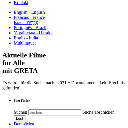
Kontakt
English - English
Français - France
עִבְרִית - Israel
Português - Brazil
Українська - Ukraine
Englis - India
Multilingual
Aktuelle Filme
für Alle
mit GRETA
Es wurde für die Suche nach "2021 :: Docutainment" kein Ergebnis
gefunden!
Film Finden
Suchen
Suche abschicken
Demnächst