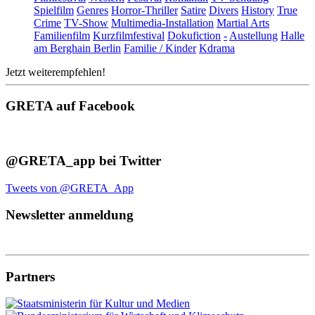
Spielfilm
Genres
Horror-Thriller
Satire
Divers
History
True
Crime
TV-Show
Multimedia-Installation
Martial Arts
Familienfilm
Kurzfilmfestival
Dokufiction
-
Austellung
Halle
am Berghain Berlin
Familie / Kinder
Kdrama
Jetzt weiterempfehlen!
GRETA auf Facebook
@GRETA_app bei Twitter
Tweets von @GRETA_App
Newsletter anmeldung
Partners