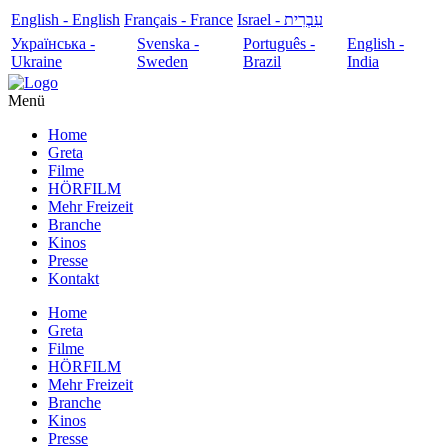
English - English
Français - France
עִבְרִית - Israel
Українська -
Svenska -
Português -
English -
Ukraine
Sweden
Brazil
India
Menü
Home
Greta
Filme
HÖRFILM
Mehr Freizeit
Branche
Kinos
Presse
Kontakt
Home
Greta
Filme
HÖRFILM
Mehr Freizeit
Branche
Kinos
Presse