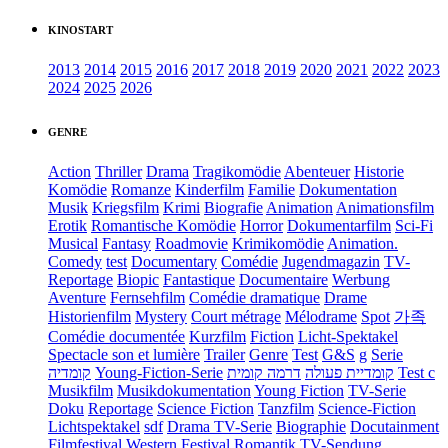
KINOSTART
2013
2014
2015
2016
2017
2018
2019
2020
2021
2022
2023
2024
2025
2026
GENRE
Action
Thriller
Drama
Tragikomödie
Abenteuer
Historie
Komödie
Romanze
Kinderfilm
Familie
Dokumentation
Musik
Kriegsfilm
Krimi
Biografie
Animation
Animationsfilm
Erotik
Romantische Komödie
Horror
Dokumentarfilm
Sci-Fi
Musical
Fantasy
Roadmovie
Krimikomödie
Animation.
Comedy
test
Documentary
Comédie
Jugendmagazin
TV-
Reportage
Biopic
Fantastique
Documentaire
Werbung
Aventure
Fernsehfilm
Comédie dramatique
Drame
Historienfilm
Mystery
Court métrage
Mélodrame
Spot
가족
Comédie documentée
Kurzfilm
Fiction
Licht-Spektakel
Spectacle son et lumière
Trailer
Genre
Test
G&S
g
Serie
קומדיה
Young-Fiction-Serie
דרמה קומית
קומדיית פעולה
Test c
Musikfilm
Musikdokumentation
Young Fiction
TV-Serie
Doku
Reportage
Science Fiction
Tanzfilm
Science-Fiction
Lichtspektakel
sdf
Drama TV-Serie
Biographie
Docutainment
Filmfestival
Western
Festival
Romantik
TV-Sendung