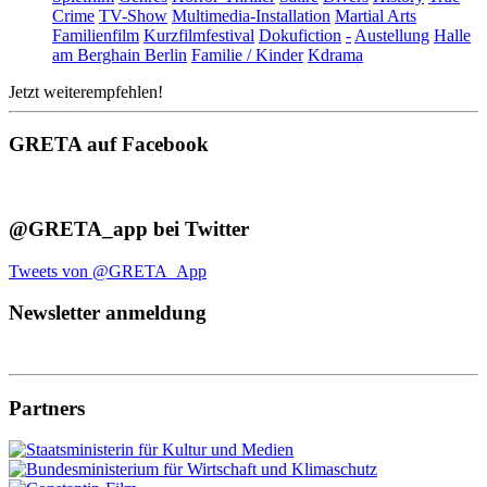
Crime
TV-Show
Multimedia-Installation
Martial Arts
Familienfilm
Kurzfilmfestival
Dokufiction
-
Austellung
Halle
am Berghain Berlin
Familie / Kinder
Kdrama
Jetzt weiterempfehlen!
GRETA auf Facebook
@GRETA_app bei Twitter
Tweets von @GRETA_App
Newsletter anmeldung
Partners