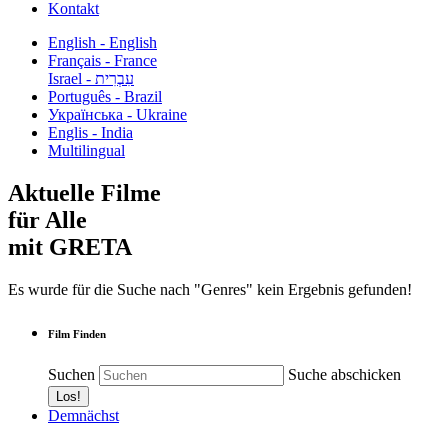
Kontakt
English - English
Français - France
עִבְרִית - Israel
Português - Brazil
Українська - Ukraine
Englis - India
Multilingual
Aktuelle Filme
für Alle
mit GRETA
Es wurde für die Suche nach "Genres" kein Ergebnis gefunden!
Film Finden
Suchen
Suche abschicken
Demnächst