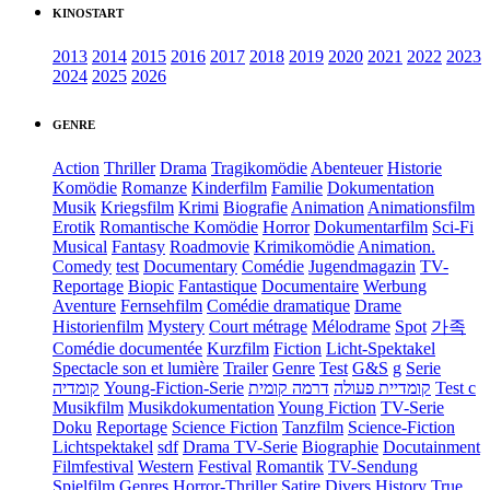
KINOSTART
2013
2014
2015
2016
2017
2018
2019
2020
2021
2022
2023
2024
2025
2026
GENRE
Action
Thriller
Drama
Tragikomödie
Abenteuer
Historie
Komödie
Romanze
Kinderfilm
Familie
Dokumentation
Musik
Kriegsfilm
Krimi
Biografie
Animation
Animationsfilm
Erotik
Romantische Komödie
Horror
Dokumentarfilm
Sci-Fi
Musical
Fantasy
Roadmovie
Krimikomödie
Animation.
Comedy
test
Documentary
Comédie
Jugendmagazin
TV-
Reportage
Biopic
Fantastique
Documentaire
Werbung
Aventure
Fernsehfilm
Comédie dramatique
Drame
Historienfilm
Mystery
Court métrage
Mélodrame
Spot
가족
Comédie documentée
Kurzfilm
Fiction
Licht-Spektakel
Spectacle son et lumière
Trailer
Genre
Test
G&S
g
Serie
קומדיה
Young-Fiction-Serie
דרמה קומית
קומדיית פעולה
Test c
Musikfilm
Musikdokumentation
Young Fiction
TV-Serie
Doku
Reportage
Science Fiction
Tanzfilm
Science-Fiction
Lichtspektakel
sdf
Drama TV-Serie
Biographie
Docutainment
Filmfestival
Western
Festival
Romantik
TV-Sendung
Spielfilm
Genres
Horror-Thriller
Satire
Divers
History
True