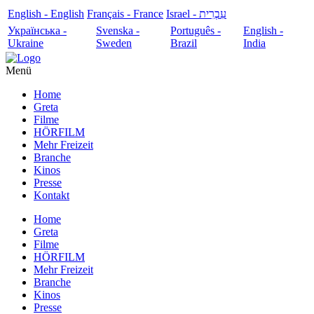
English - English
Français - France
עִבְרִית - Israel
Українська -
Svenska -
Português -
English -
Ukraine
Sweden
Brazil
India
Menü
Home
Greta
Filme
HÖRFILM
Mehr Freizeit
Branche
Kinos
Presse
Kontakt
Home
Greta
Filme
HÖRFILM
Mehr Freizeit
Branche
Kinos
Presse