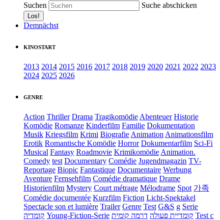
Suchen
Suche abschicken
Demnächst
KINOSTART
2013
2014
2015
2016
2017
2018
2019
2020
2021
2022
2023
2024
2025
2026
GENRE
Action
Thriller
Drama
Tragikomödie
Abenteuer
Historie
Komödie
Romanze
Kinderfilm
Familie
Dokumentation
Musik
Kriegsfilm
Krimi
Biografie
Animation
Animationsfilm
Erotik
Romantische Komödie
Horror
Dokumentarfilm
Sci-Fi
Musical
Fantasy
Roadmovie
Krimikomödie
Animation.
Comedy
test
Documentary
Comédie
Jugendmagazin
TV-
Reportage
Biopic
Fantastique
Documentaire
Werbung
Aventure
Fernsehfilm
Comédie dramatique
Drame
Historienfilm
Mystery
Court métrage
Mélodrame
Spot
가족
Comédie documentée
Kurzfilm
Fiction
Licht-Spektakel
Spectacle son et lumière
Trailer
Genre
Test
G&S
g
Serie
קומדיה
Young-Fiction-Serie
דרמה קומית
קומדיית פעולה
Test c