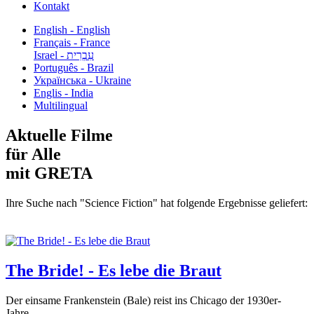
Kontakt
English - English
Français - France
עִבְרִית - Israel
Português - Brazil
Українська - Ukraine
Englis - India
Multilingual
Aktuelle Filme
für Alle
mit GRETA
Ihre Suche nach "Science Fiction" hat folgende Ergebnisse geliefert:
The Bride! - Es lebe die Braut
Der einsame Frankenstein (Bale) reist ins Chicago der 1930er-
Jahre,...