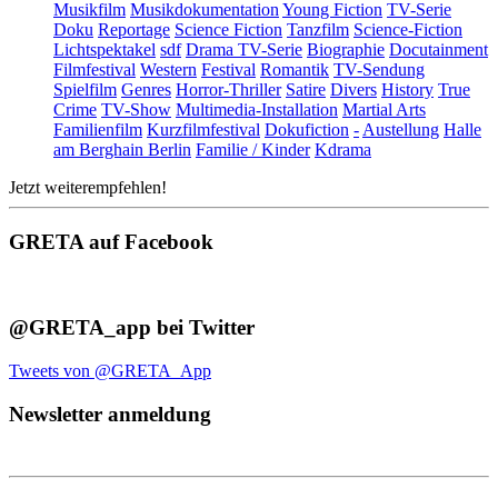
Musikfilm
Musikdokumentation
Young Fiction
TV-Serie
Doku
Reportage
Science Fiction
Tanzfilm
Science-Fiction
Lichtspektakel
sdf
Drama TV-Serie
Biographie
Docutainment
Filmfestival
Western
Festival
Romantik
TV-Sendung
Spielfilm
Genres
Horror-Thriller
Satire
Divers
History
True
Crime
TV-Show
Multimedia-Installation
Martial Arts
Familienfilm
Kurzfilmfestival
Dokufiction
-
Austellung
Halle
am Berghain Berlin
Familie / Kinder
Kdrama
Jetzt weiterempfehlen!
GRETA auf Facebook
@GRETA_app bei Twitter
Tweets von @GRETA_App
Newsletter anmeldung