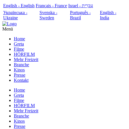
English - English
Français - France
עִבְרִית - Israel
Українська -
Svenska -
Português -
English -
Ukraine
Sweden
Brazil
India
Menü
Home
Greta
Filme
HÖRFILM
Mehr Freizeit
Branche
Kinos
Presse
Kontakt
Home
Greta
Filme
HÖRFILM
Mehr Freizeit
Branche
Kinos
Presse