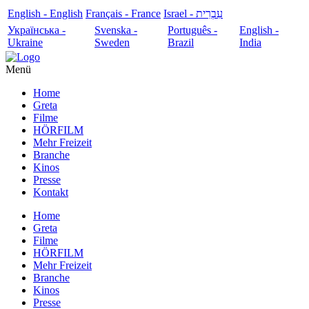
English - English
Français - France
עִבְרִית - Israel
Українська -
Svenska -
Português -
English -
Ukraine
Sweden
Brazil
India
Menü
Home
Greta
Filme
HÖRFILM
Mehr Freizeit
Branche
Kinos
Presse
Kontakt
Home
Greta
Filme
HÖRFILM
Mehr Freizeit
Branche
Kinos
Presse