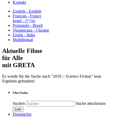
Kontakt
English - English
Français - France
עִבְרִית - Israel
Português - Brazil
Українська - Ukraine
Englis - India
Multilingual
Aktuelle Filme
für Alle
mit GRETA
Es wurde für die Suche nach "2019 :: Science Fiction" kein
Ergebnis gefunden!
Film Finden
Suchen
Suche abschicken
Demnächst