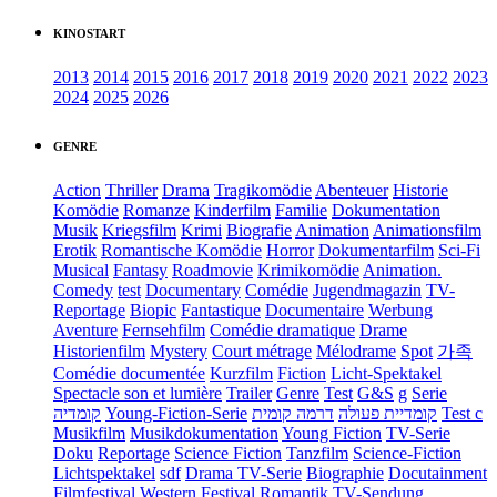
KINOSTART
2013
2014
2015
2016
2017
2018
2019
2020
2021
2022
2023
2024
2025
2026
GENRE
Action
Thriller
Drama
Tragikomödie
Abenteuer
Historie
Komödie
Romanze
Kinderfilm
Familie
Dokumentation
Musik
Kriegsfilm
Krimi
Biografie
Animation
Animationsfilm
Erotik
Romantische Komödie
Horror
Dokumentarfilm
Sci-Fi
Musical
Fantasy
Roadmovie
Krimikomödie
Animation.
Comedy
test
Documentary
Comédie
Jugendmagazin
TV-
Reportage
Biopic
Fantastique
Documentaire
Werbung
Aventure
Fernsehfilm
Comédie dramatique
Drame
Historienfilm
Mystery
Court métrage
Mélodrame
Spot
가족
Comédie documentée
Kurzfilm
Fiction
Licht-Spektakel
Spectacle son et lumière
Trailer
Genre
Test
G&S
g
Serie
קומדיה
Young-Fiction-Serie
דרמה קומית
קומדיית פעולה
Test c
Musikfilm
Musikdokumentation
Young Fiction
TV-Serie
Doku
Reportage
Science Fiction
Tanzfilm
Science-Fiction
Lichtspektakel
sdf
Drama TV-Serie
Biographie
Docutainment
Filmfestival
Western
Festival
Romantik
TV-Sendung