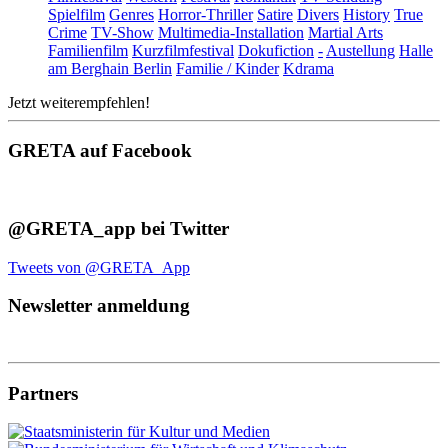
Spielfilm
Genres
Horror-Thriller
Satire
Divers
History
True
Crime
TV-Show
Multimedia-Installation
Martial Arts
Familienfilm
Kurzfilmfestival
Dokufiction
-
Austellung
Halle
am Berghain Berlin
Familie / Kinder
Kdrama
Jetzt weiterempfehlen!
GRETA auf Facebook
@GRETA_app bei Twitter
Tweets von @GRETA_App
Newsletter anmeldung
Partners