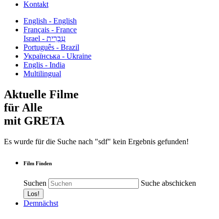
Kontakt
English - English
Français - France
עִבְרִית - Israel
Português - Brazil
Українська - Ukraine
Englis - India
Multilingual
Aktuelle Filme
für Alle
mit GRETA
Es wurde für die Suche nach "sdf" kein Ergebnis gefunden!
Film Finden
Suchen
Suche abschicken
Demnächst