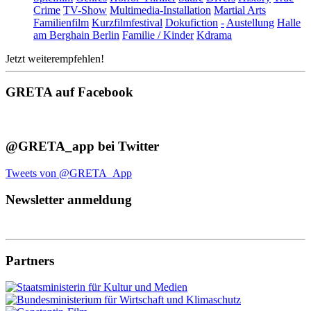
Crime
TV-Show
Multimedia-Installation
Martial Arts
Familienfilm
Kurzfilmfestival
Dokufiction
-
Austellung
Halle
am Berghain Berlin
Familie / Kinder
Kdrama
Jetzt weiterempfehlen!
GRETA auf Facebook
@GRETA_app bei Twitter
Tweets von @GRETA_App
Newsletter anmeldung
Partners