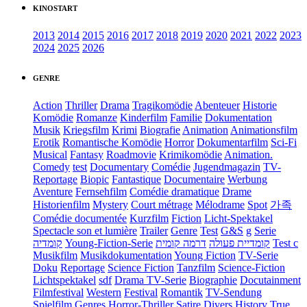
KINOSTART
2013
2014
2015
2016
2017
2018
2019
2020
2021
2022
2023
2024
2025
2026
GENRE
Action
Thriller
Drama
Tragikomödie
Abenteuer
Historie
Komödie
Romanze
Kinderfilm
Familie
Dokumentation
Musik
Kriegsfilm
Krimi
Biografie
Animation
Animationsfilm
Erotik
Romantische Komödie
Horror
Dokumentarfilm
Sci-Fi
Musical
Fantasy
Roadmovie
Krimikomödie
Animation.
Comedy
test
Documentary
Comédie
Jugendmagazin
TV-
Reportage
Biopic
Fantastique
Documentaire
Werbung
Aventure
Fernsehfilm
Comédie dramatique
Drame
Historienfilm
Mystery
Court métrage
Mélodrame
Spot
가족
Comédie documentée
Kurzfilm
Fiction
Licht-Spektakel
Spectacle son et lumière
Trailer
Genre
Test
G&S
g
Serie
קומדיה
Young-Fiction-Serie
דרמה קומית
קומדיית פעולה
Test c
Musikfilm
Musikdokumentation
Young Fiction
TV-Serie
Doku
Reportage
Science Fiction
Tanzfilm
Science-Fiction
Lichtspektakel
sdf
Drama TV-Serie
Biographie
Docutainment
Filmfestival
Western
Festival
Romantik
TV-Sendung
Spielfilm
Genres
Horror-Thriller
Satire
Divers
History
True