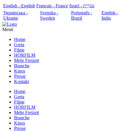
English - English
Français - France
עִבְרִית - Israel
Українська -
Svenska -
Português -
English -
Ukraine
Sweden
Brazil
India
Menü
Home
Greta
Filme
HÖRFILM
Mehr Freizeit
Branche
Kinos
Presse
Kontakt
Home
Greta
Filme
HÖRFILM
Mehr Freizeit
Branche
Kinos
Presse