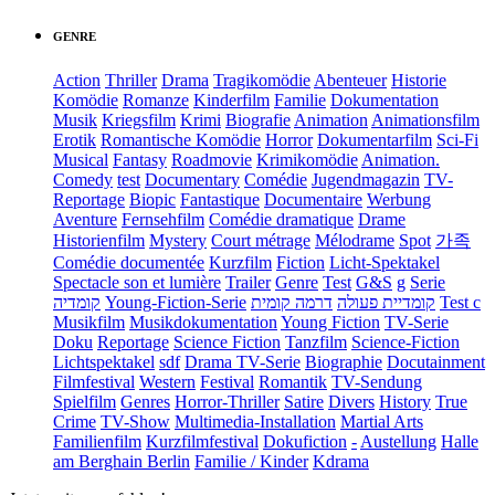
GENRE
Action
Thriller
Drama
Tragikomödie
Abenteuer
Historie
Komödie
Romanze
Kinderfilm
Familie
Dokumentation
Musik
Kriegsfilm
Krimi
Biografie
Animation
Animationsfilm
Erotik
Romantische Komödie
Horror
Dokumentarfilm
Sci-Fi
Musical
Fantasy
Roadmovie
Krimikomödie
Animation.
Comedy
test
Documentary
Comédie
Jugendmagazin
TV-
Reportage
Biopic
Fantastique
Documentaire
Werbung
Aventure
Fernsehfilm
Comédie dramatique
Drame
Historienfilm
Mystery
Court métrage
Mélodrame
Spot
가족
Comédie documentée
Kurzfilm
Fiction
Licht-Spektakel
Spectacle son et lumière
Trailer
Genre
Test
G&S
g
Serie
קומדיה
Young-Fiction-Serie
דרמה קומית
קומדיית פעולה
Test c
Musikfilm
Musikdokumentation
Young Fiction
TV-Serie
Doku
Reportage
Science Fiction
Tanzfilm
Science-Fiction
Lichtspektakel
sdf
Drama TV-Serie
Biographie
Docutainment
Filmfestival
Western
Festival
Romantik
TV-Sendung
Spielfilm
Genres
Horror-Thriller
Satire
Divers
History
True
Crime
TV-Show
Multimedia-Installation
Martial Arts
Familienfilm
Kurzfilmfestival
Dokufiction
-
Austellung
Halle
am Berghain Berlin
Familie / Kinder
Kdrama