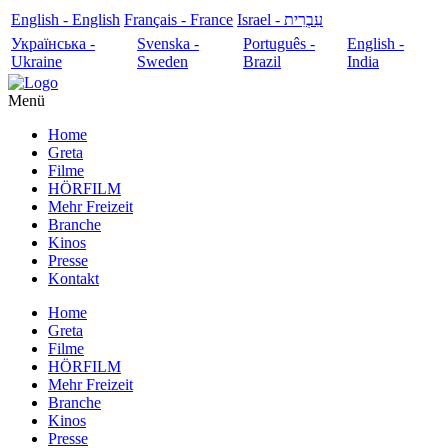
English - English
Français - France
עִבְרִית - Israel
Українська -
Svenska -
Português -
English -
Ukraine
Sweden
Brazil
India
Menü
Home
Greta
Filme
HÖRFILM
Mehr Freizeit
Branche
Kinos
Presse
Kontakt
Home
Greta
Filme
HÖRFILM
Mehr Freizeit
Branche
Kinos
Presse