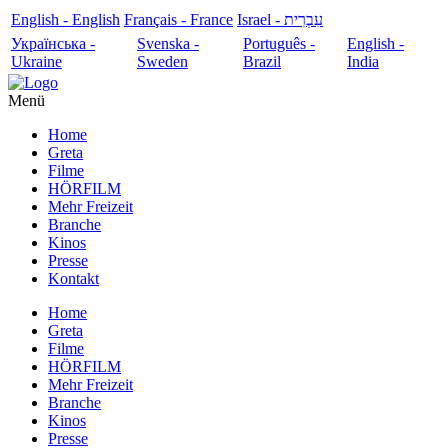
English - English
Français - France
עִבְרִית - Israel
Українська -
Svenska -
Português -
English -
Ukraine
Sweden
Brazil
India
Menü
Home
Greta
Filme
HÖRFILM
Mehr Freizeit
Branche
Kinos
Presse
Kontakt
Home
Greta
Filme
HÖRFILM
Mehr Freizeit
Branche
Kinos
Presse