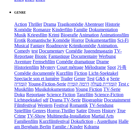
GENRE
Action
Thriller
Drama
Tragikomödie
Abenteuer
Historie
Komödie
Romanze
Kinderfilm
Familie
Dokumentation
Musik
Kriegsfilm
Krimi
Biografie
Animation
Animationsfilm
Erotik
Romantische Komödie
Horror
Dokumentarfilm
Sci-Fi
Musical
Fantasy
Roadmovie
Krimikomödie
Animation.
Comedy
test
Documentary
Comédie
Jugendmagazin
TV-
Reportage
Biopic
Fantastique
Documentaire
Werbung
Aventure
Fernsehfilm
Comédie dramatique
Drame
Historienfilm
Mystery
Court métrage
Mélodrame
Spot
가족
Comédie documentée
Kurzfilm
Fiction
Licht-Spektakel
Spectacle son et lumière
Trailer
Genre
Test
G&S
g
Serie
קומדיה
Young-Fiction-Serie
דרמה קומית
קומדיית פעולה
Test c
Musikfilm
Musikdokumentation
Young Fiction
TV-Serie
Doku
Reportage
Science Fiction
Tanzfilm
Science-Fiction
Lichtspektakel
sdf
Drama TV-Serie
Biographie
Docutainment
Filmfestival
Western
Festival
Romantik
TV-Sendung
Spielfilm
Genres
Horror-Thriller
Satire
Divers
History
True
Crime
TV-Show
Multimedia-Installation
Martial Arts
Familienfilm
Kurzfilmfestival
Dokufiction
-
Austellung
Halle
am Berghain Berlin
Familie / Kinder
Kdrama