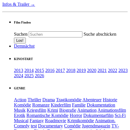
Infos & Trailer →
Film Finden
Suchen
Suche abschicken
Demnächst
KINOSTART
2013
2014
2015
2016
2017
2018
2019
2020
2021
2022
2023
2024
2025
2026
GENRE
Action
Thriller
Drama
Tragikomödie
Abenteuer
Historie
Komödie
Romanze
Kinderfilm
Familie
Dokumentation
Musik
Kriegsfilm
Krimi
Biografie
Animation
Animationsfilm
Erotik
Romantische Komödie
Horror
Dokumentarfilm
Sci-Fi
Musical
Fantasy
Roadmovie
Krimikomödie
Animation.
Comedy
test
Documentary
Comédie
Jugendmagazin
TV-