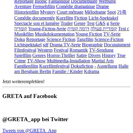
Reportage
Biopic
Fantastique
Documentaire
Werbung
Aventure
Fernsehfilm
Comédie dramatique
Drame
Historienfilm
Mystery
Court métrage
Mélodrame
Spot
가족
Comédie documentée
Kurzfilm
Fiction
Licht-Spektakel
Spectacle son et lumière
Trailer
Genre
Test
G&S
g
Serie
קומדיה
Young-Fiction-Serie
דרמה קומית
קומדיית פעולה
Test c
Musikfilm
Musikdokumentation
Young Fiction
TV-Serie
Doku
Reportage
Science Fiction
Tanzfilm
Science-Fiction
Lichtspektakel
sdf
Drama TV-Serie
Biographie
Docutainment
Filmfestival
Western
Festival
Romantik
TV-Sendung
Spielfilm
Genres
Horror-Thriller
Satire
Divers
History
True
Crime
TV-Show
Multimedia-Installation
Martial Arts
Familienfilm
Kurzfilmfestival
Dokufiction
-
Austellung
Halle
am Berghain Berlin
Familie / Kinder
Kdrama
Jetzt weiterempfehlen!
GRETA auf Facebook
@GRETA_app bei Twitter
Tweets von @GRETA_App