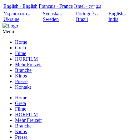
English - English
Français - France
עִבְרִית - Israel
Українська -
Svenska -
Português -
English -
Ukraine
Sweden
Brazil
India
Menü
Home
Greta
Filme
HÖRFILM
Mehr Freizeit
Branche
Kinos
Presse
Kontakt
Home
Greta
Filme
HÖRFILM
Mehr Freizeit
Branche
Kinos
Presse