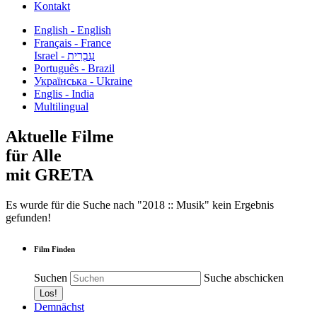
Kontakt
English - English
Français - France
עִבְרִית - Israel
Português - Brazil
Українська - Ukraine
Englis - India
Multilingual
Aktuelle Filme
für Alle
mit GRETA
Es wurde für die Suche nach "2018 :: Musik" kein Ergebnis
gefunden!
Film Finden
Suchen
Suche abschicken
Demnächst