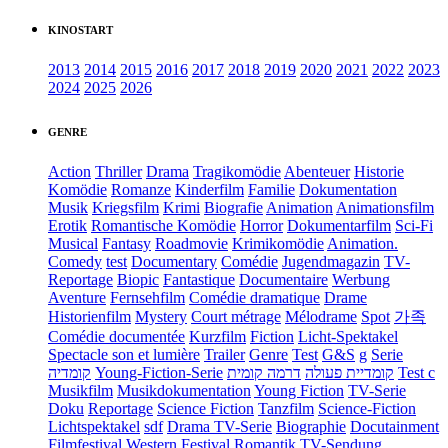
KINOSTART
2013
2014
2015
2016
2017
2018
2019
2020
2021
2022
2023
2024
2025
2026
GENRE
Action
Thriller
Drama
Tragikomödie
Abenteuer
Historie
Komödie
Romanze
Kinderfilm
Familie
Dokumentation
Musik
Kriegsfilm
Krimi
Biografie
Animation
Animationsfilm
Erotik
Romantische Komödie
Horror
Dokumentarfilm
Sci-Fi
Musical
Fantasy
Roadmovie
Krimikomödie
Animation.
Comedy
test
Documentary
Comédie
Jugendmagazin
TV-
Reportage
Biopic
Fantastique
Documentaire
Werbung
Aventure
Fernsehfilm
Comédie dramatique
Drame
Historienfilm
Mystery
Court métrage
Mélodrame
Spot
가족
Comédie documentée
Kurzfilm
Fiction
Licht-Spektakel
Spectacle son et lumière
Trailer
Genre
Test
G&S
g
Serie
קומדיה
Young-Fiction-Serie
דרמה קומית
קומדיית פעולה
Test c
Musikfilm
Musikdokumentation
Young Fiction
TV-Serie
Doku
Reportage
Science Fiction
Tanzfilm
Science-Fiction
Lichtspektakel
sdf
Drama TV-Serie
Biographie
Docutainment
Filmfestival
Western
Festival
Romantik
TV-Sendung