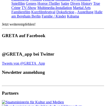
Spielfilm
Genres
Horror-Thriller
Satire
Divers
History
True
Crime
TV-Show
Multimedia-Installation
Martial Arts
Familienfilm
Kurzfilmfestival
Dokufiction
-
Austellung
Halle
am Berghain Berlin
Familie / Kinder
Kdrama
Jetzt weiterempfehlen!
GRETA auf Facebook
@GRETA_app bei Twitter
Tweets von @GRETA_App
Newsletter anmeldung
Partners