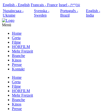
English - English
Français - France
עִבְרִית - Israel
Українська -
Svenska -
Português -
English -
Ukraine
Sweden
Brazil
India
Menü
Home
Greta
Filme
HÖRFILM
Mehr Freizeit
Branche
Kinos
Presse
Kontakt
Home
Greta
Filme
HÖRFILM
Mehr Freizeit
Branche
Kinos
Presse