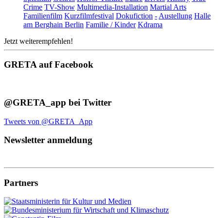
Crime
TV-Show
Multimedia-Installation
Martial Arts
Familienfilm
Kurzfilmfestival
Dokufiction
-
Austellung
Halle
am Berghain Berlin
Familie / Kinder
Kdrama
Jetzt weiterempfehlen!
GRETA auf Facebook
@GRETA_app bei Twitter
Tweets von @GRETA_App
Newsletter anmeldung
Partners