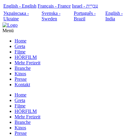
English - English
Français - France
עִבְרִית - Israel
Українська -
Svenska -
Português -
English -
Ukraine
Sweden
Brazil
India
Menü
Home
Greta
Filme
HÖRFILM
Mehr Freizeit
Branche
Kinos
Presse
Kontakt
Home
Greta
Filme
HÖRFILM
Mehr Freizeit
Branche
Kinos
Presse