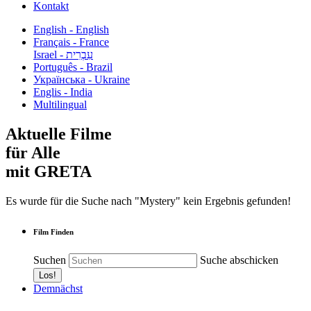
Kontakt
English - English
Français - France
עִבְרִית - Israel
Português - Brazil
Українська - Ukraine
Englis - India
Multilingual
Aktuelle Filme
für Alle
mit GRETA
Es wurde für die Suche nach "Mystery" kein Ergebnis gefunden!
Film Finden
Suchen
Suche abschicken
Demnächst