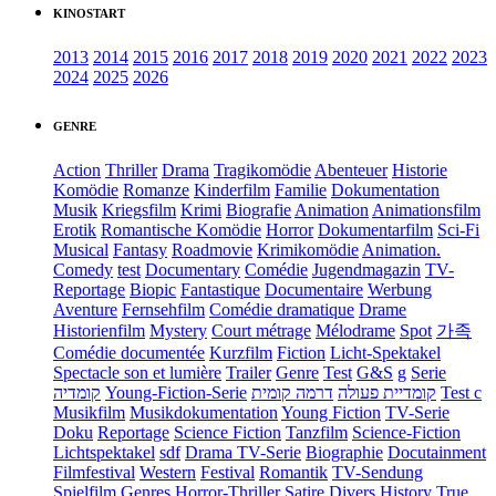
KINOSTART
2013
2014
2015
2016
2017
2018
2019
2020
2021
2022
2023
2024
2025
2026
GENRE
Action
Thriller
Drama
Tragikomödie
Abenteuer
Historie
Komödie
Romanze
Kinderfilm
Familie
Dokumentation
Musik
Kriegsfilm
Krimi
Biografie
Animation
Animationsfilm
Erotik
Romantische Komödie
Horror
Dokumentarfilm
Sci-Fi
Musical
Fantasy
Roadmovie
Krimikomödie
Animation.
Comedy
test
Documentary
Comédie
Jugendmagazin
TV-
Reportage
Biopic
Fantastique
Documentaire
Werbung
Aventure
Fernsehfilm
Comédie dramatique
Drame
Historienfilm
Mystery
Court métrage
Mélodrame
Spot
가족
Comédie documentée
Kurzfilm
Fiction
Licht-Spektakel
Spectacle son et lumière
Trailer
Genre
Test
G&S
g
Serie
קומדיה
Young-Fiction-Serie
דרמה קומית
קומדיית פעולה
Test c
Musikfilm
Musikdokumentation
Young Fiction
TV-Serie
Doku
Reportage
Science Fiction
Tanzfilm
Science-Fiction
Lichtspektakel
sdf
Drama TV-Serie
Biographie
Docutainment
Filmfestival
Western
Festival
Romantik
TV-Sendung
Spielfilm
Genres
Horror-Thriller
Satire
Divers
History
True