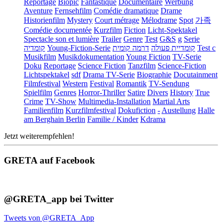
Reportage
Biopic
Fantastique
Documentaire
Werbung
Aventure
Fernsehfilm
Comédie dramatique
Drame
Historienfilm
Mystery
Court métrage
Mélodrame
Spot
가족
Comédie documentée
Kurzfilm
Fiction
Licht-Spektakel
Spectacle son et lumière
Trailer
Genre
Test
G&S
g
Serie
קומדיה
Young-Fiction-Serie
דרמה קומית
קומדיית פעולה
Test c
Musikfilm
Musikdokumentation
Young Fiction
TV-Serie
Doku
Reportage
Science Fiction
Tanzfilm
Science-Fiction
Lichtspektakel
sdf
Drama TV-Serie
Biographie
Docutainment
Filmfestival
Western
Festival
Romantik
TV-Sendung
Spielfilm
Genres
Horror-Thriller
Satire
Divers
History
True
Crime
TV-Show
Multimedia-Installation
Martial Arts
Familienfilm
Kurzfilmfestival
Dokufiction
-
Austellung
Halle
am Berghain Berlin
Familie / Kinder
Kdrama
Jetzt weiterempfehlen!
GRETA auf Facebook
@GRETA_app bei Twitter
Tweets von @GRETA_App