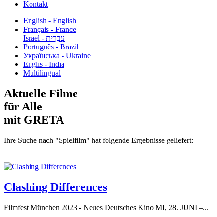
Kontakt
English - English
Français - France
עִבְרִית - Israel
Português - Brazil
Українська - Ukraine
Englis - India
Multilingual
Aktuelle Filme
für Alle
mit GRETA
Ihre Suche nach "Spielfilm" hat folgende Ergebnisse geliefert:
Clashing Differences
Filmfest München 2023 - Neues Deutsches Kino MI, 28. JUNI –...