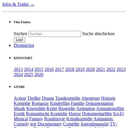
Infos & Trailer →
Film Finden
Suchen
Suche abschicken
Demnächst
KINOSTART
2013
2014
2015
2016
2017
2018
2019
2020
2021
2022
2023
2024
2025
2026
GENRE
Action
Thriller
Drama
Tragikomödie
Abenteuer
Historie
Komödie
Romanze
Kinderfilm
Familie
Dokumentation
Musik
Kriegsfilm
Krimi
Biografie
Animation
Animationsfilm
Erotik
Romantische Komödie
Horror
Dokumentarfilm
Sci-Fi
Musical
Fantasy
Roadmovie
Krimikomödie
Animation.
Comedy
test
Documentary
Comédie
Jugendmagazin
TV-