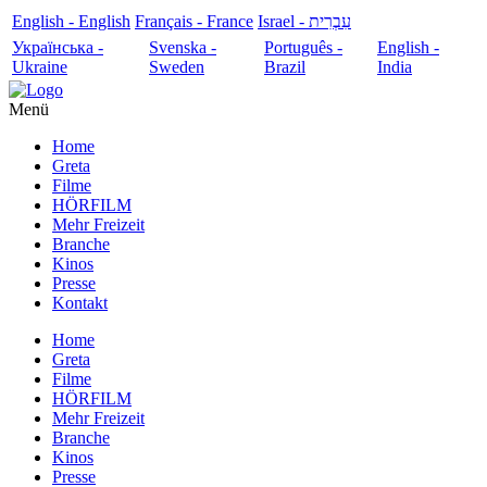
English - English
Français - France
עִבְרִית - Israel
Українська -
Svenska -
Português -
English -
Ukraine
Sweden
Brazil
India
Menü
Home
Greta
Filme
HÖRFILM
Mehr Freizeit
Branche
Kinos
Presse
Kontakt
Home
Greta
Filme
HÖRFILM
Mehr Freizeit
Branche
Kinos
Presse