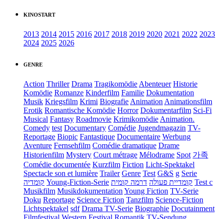
KINOSTART
2013
2014
2015
2016
2017
2018
2019
2020
2021
2022
2023
2024
2025
2026
GENRE
Action
Thriller
Drama
Tragikomödie
Abenteuer
Historie
Komödie
Romanze
Kinderfilm
Familie
Dokumentation
Musik
Kriegsfilm
Krimi
Biografie
Animation
Animationsfilm
Erotik
Romantische Komödie
Horror
Dokumentarfilm
Sci-Fi
Musical
Fantasy
Roadmovie
Krimikomödie
Animation.
Comedy
test
Documentary
Comédie
Jugendmagazin
TV-
Reportage
Biopic
Fantastique
Documentaire
Werbung
Aventure
Fernsehfilm
Comédie dramatique
Drame
Historienfilm
Mystery
Court métrage
Mélodrame
Spot
가족
Comédie documentée
Kurzfilm
Fiction
Licht-Spektakel
Spectacle son et lumière
Trailer
Genre
Test
G&S
g
Serie
קומדיה
Young-Fiction-Serie
דרמה קומית
קומדיית פעולה
Test c
Musikfilm
Musikdokumentation
Young Fiction
TV-Serie
Doku
Reportage
Science Fiction
Tanzfilm
Science-Fiction
Lichtspektakel
sdf
Drama TV-Serie
Biographie
Docutainment
Filmfestival
Western
Festival
Romantik
TV-Sendung