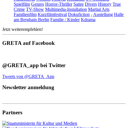
Spielfilm
Genres
Horror-Thriller
Satire
Divers
History
True
Crime
TV-Show
Multimedia-Installation
Martial Arts
Familienfilm
Kurzfilmfestival
Dokufiction
-
Austellung
Halle
am Berghain Berlin
Familie / Kinder
Kdrama
Jetzt weiterempfehlen!
GRETA auf Facebook
@GRETA_app bei Twitter
Tweets von @GRETA_App
Newsletter anmeldung
Partners