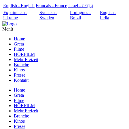
English - English
Français - France
עִבְרִית - Israel
Українська -
Svenska -
Português -
English -
Ukraine
Sweden
Brazil
India
Menü
Home
Greta
Filme
HÖRFILM
Mehr Freizeit
Branche
Kinos
Presse
Kontakt
Home
Greta
Filme
HÖRFILM
Mehr Freizeit
Branche
Kinos
Presse