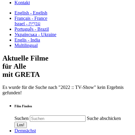
Kontakt
English - English
Français - France
עִבְרִית - Israel
Português - Brazil
Українська - Ukraine
Englis - India
Multilingual
Aktuelle Filme
für Alle
mit GRETA
Es wurde für die Suche nach "2022 :: TV-Show" kein Ergebnis
gefunden!
Film Finden
Suchen
Suche abschicken
Demnächst