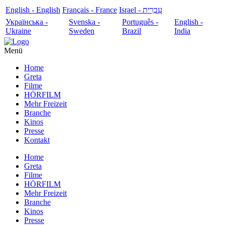
English - English
Français - France
עִבְרִית - Israel
Українська -
Svenska -
Português -
English -
Ukraine
Sweden
Brazil
India
Menü
Home
Greta
Filme
HÖRFILM
Mehr Freizeit
Branche
Kinos
Presse
Kontakt
Home
Greta
Filme
HÖRFILM
Mehr Freizeit
Branche
Kinos
Presse