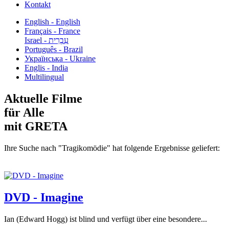
Kontakt
English - English
Français - France
עִבְרִית - Israel
Português - Brazil
Українська - Ukraine
Englis - India
Multilingual
Aktuelle Filme
für Alle
mit GRETA
Ihre Suche nach "Tragikomödie" hat folgende Ergebnisse geliefert:
DVD - Imagine
Ian (Edward Hogg) ist blind und verfügt über eine besondere...