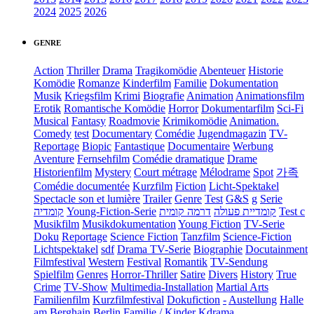
2024
2025
2026
GENRE
Action
Thriller
Drama
Tragikomödie
Abenteuer
Historie
Komödie
Romanze
Kinderfilm
Familie
Dokumentation
Musik
Kriegsfilm
Krimi
Biografie
Animation
Animationsfilm
Erotik
Romantische Komödie
Horror
Dokumentarfilm
Sci-Fi
Musical
Fantasy
Roadmovie
Krimikomödie
Animation.
Comedy
test
Documentary
Comédie
Jugendmagazin
TV-
Reportage
Biopic
Fantastique
Documentaire
Werbung
Aventure
Fernsehfilm
Comédie dramatique
Drame
Historienfilm
Mystery
Court métrage
Mélodrame
Spot
가족
Comédie documentée
Kurzfilm
Fiction
Licht-Spektakel
Spectacle son et lumière
Trailer
Genre
Test
G&S
g
Serie
קומדיה
Young-Fiction-Serie
דרמה קומית
קומדיית פעולה
Test c
Musikfilm
Musikdokumentation
Young Fiction
TV-Serie
Doku
Reportage
Science Fiction
Tanzfilm
Science-Fiction
Lichtspektakel
sdf
Drama TV-Serie
Biographie
Docutainment
Filmfestival
Western
Festival
Romantik
TV-Sendung
Spielfilm
Genres
Horror-Thriller
Satire
Divers
History
True
Crime
TV-Show
Multimedia-Installation
Martial Arts
Familienfilm
Kurzfilmfestival
Dokufiction
-
Austellung
Halle
am Berghain Berlin
Familie / Kinder
Kdrama