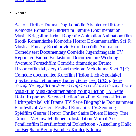
GENRE
Action
Thriller
Drama
Tragikomödie
Abenteuer
Historie
Komödie
Romanze
Kinderfilm
Familie
Dokumentation
Musik
Kriegsfilm
Krimi
Biografie
Animation
Animationsfilm
Erotik
Romantische Komödie
Horror
Dokumentarfilm
Sci-Fi
Musical
Fantasy
Roadmovie
Krimikomödie
Animation.
Comedy
test
Documentary
Comédie
Jugendmagazin
TV-
Reportage
Biopic
Fantastique
Documentaire
Werbung
Aventure
Fernsehfilm
Comédie dramatique
Drame
Historienfilm
Mystery
Court métrage
Mélodrame
Spot
가족
Comédie documentée
Kurzfilm
Fiction
Licht-Spektakel
Spectacle son et lumière
Trailer
Genre
Test
G&S
g
Serie
קומדיה
Young-Fiction-Serie
דרמה קומית
קומדיית פעולה
Test c
Musikfilm
Musikdokumentation
Young Fiction
TV-Serie
Doku
Reportage
Science Fiction
Tanzfilm
Science-Fiction
Lichtspektakel
sdf
Drama TV-Serie
Biographie
Docutainment
Filmfestival
Western
Festival
Romantik
TV-Sendung
Spielfilm
Genres
Horror-Thriller
Satire
Divers
History
True
Crime
TV-Show
Multimedia-Installation
Martial Arts
Familienfilm
Kurzfilmfestival
Dokufiction
-
Austellung
Halle
am Berghain Berlin
Familie / Kinder
Kdrama