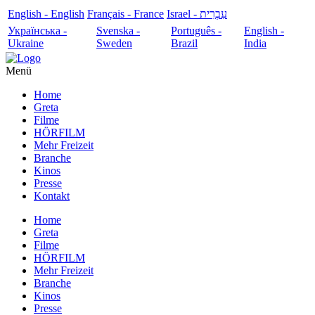
English - English
Français - France
עִבְרִית - Israel
Українська -
Svenska -
Português -
English -
Ukraine
Sweden
Brazil
India
Menü
Home
Greta
Filme
HÖRFILM
Mehr Freizeit
Branche
Kinos
Presse
Kontakt
Home
Greta
Filme
HÖRFILM
Mehr Freizeit
Branche
Kinos
Presse