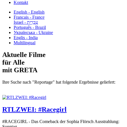
Kontakt
English - English
Français - France
עִבְרִית - Israel
Português - Brazil
Українська - Ukraine
Englis - India
Multilingual
Aktuelle Filme
für Alle
mit GRETA
Ihre Suche nach "Reportage" hat folgende Ergebnisse geliefert:
RTLZWEI: #Racegirl
#RACEGIRL - Das Comeback der Sophia Flörsch Ausstrahlung:
Sonntag...