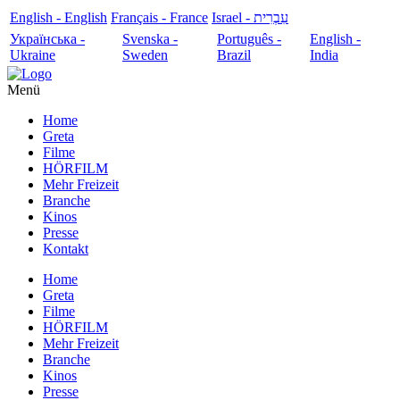
English - English
Français - France
עִבְרִית - Israel
Українська -
Svenska -
Português -
English -
Ukraine
Sweden
Brazil
India
Menü
Home
Greta
Filme
HÖRFILM
Mehr Freizeit
Branche
Kinos
Presse
Kontakt
Home
Greta
Filme
HÖRFILM
Mehr Freizeit
Branche
Kinos
Presse