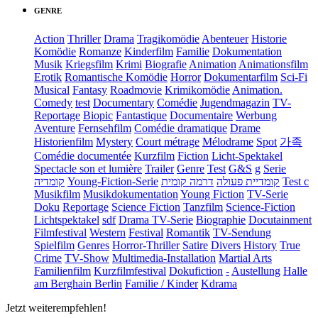
GENRE
Action
Thriller
Drama
Tragikomödie
Abenteuer
Historie
Komödie
Romanze
Kinderfilm
Familie
Dokumentation
Musik
Kriegsfilm
Krimi
Biografie
Animation
Animationsfilm
Erotik
Romantische Komödie
Horror
Dokumentarfilm
Sci-Fi
Musical
Fantasy
Roadmovie
Krimikomödie
Animation.
Comedy
test
Documentary
Comédie
Jugendmagazin
TV-
Reportage
Biopic
Fantastique
Documentaire
Werbung
Aventure
Fernsehfilm
Comédie dramatique
Drame
Historienfilm
Mystery
Court métrage
Mélodrame
Spot
가족
Comédie documentée
Kurzfilm
Fiction
Licht-Spektakel
Spectacle son et lumière
Trailer
Genre
Test
G&S
g
Serie
קומדיה
Young-Fiction-Serie
דרמה קומית
קומדיית פעולה
Test c
Musikfilm
Musikdokumentation
Young Fiction
TV-Serie
Doku
Reportage
Science Fiction
Tanzfilm
Science-Fiction
Lichtspektakel
sdf
Drama TV-Serie
Biographie
Docutainment
Filmfestival
Western
Festival
Romantik
TV-Sendung
Spielfilm
Genres
Horror-Thriller
Satire
Divers
History
True
Crime
TV-Show
Multimedia-Installation
Martial Arts
Familienfilm
Kurzfilmfestival
Dokufiction
-
Austellung
Halle
am Berghain Berlin
Familie / Kinder
Kdrama
Jetzt weiterempfehlen!