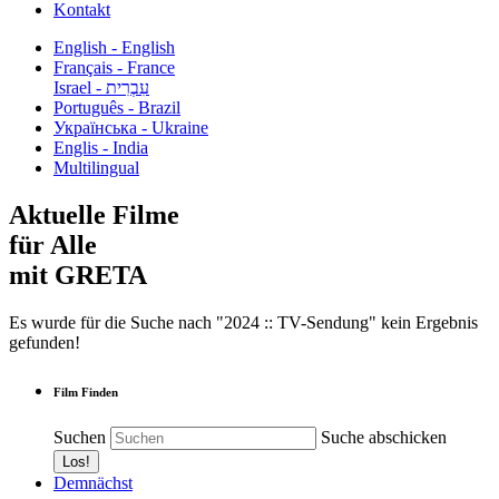
Kontakt
English - English
Français - France
עִבְרִית - Israel
Português - Brazil
Українська - Ukraine
Englis - India
Multilingual
Aktuelle Filme
für Alle
mit GRETA
Es wurde für die Suche nach "2024 :: TV-Sendung" kein Ergebnis
gefunden!
Film Finden
Suchen
Suche abschicken
Demnächst