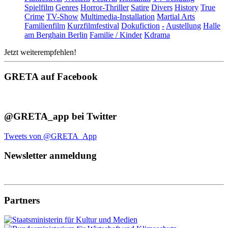
Spielfilm
Genres
Horror-Thriller
Satire
Divers
History
True
Crime
TV-Show
Multimedia-Installation
Martial Arts
Familienfilm
Kurzfilmfestival
Dokufiction
-
Austellung
Halle
am Berghain Berlin
Familie / Kinder
Kdrama
Jetzt weiterempfehlen!
GRETA auf Facebook
@GRETA_app bei Twitter
Tweets von @GRETA_App
Newsletter anmeldung
Partners