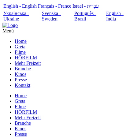
English - English
Français - France
עִבְרִית - Israel
Українська -
Svenska -
Português -
English -
Ukraine
Sweden
Brazil
India
Menü
Home
Greta
Filme
HÖRFILM
Mehr Freizeit
Branche
Kinos
Presse
Kontakt
Home
Greta
Filme
HÖRFILM
Mehr Freizeit
Branche
Kinos
Presse