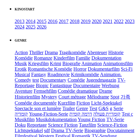
KINOSTART
2013
2014
2015
2016
2017
2018
2019
2020
2021
2022
2023
2024
2025
2026
GENRE
Action
Thriller
Drama
Tragikomödie
Abenteuer
Historie
Komödie
Romanze
Kinderfilm
Familie
Dokumentation
Musik
Kriegsfilm
Krimi
Biografie
Animation
Animationsfilm
Erotik
Romantische Komödie
Horror
Dokumentarfilm
Sci-Fi
Musical
Fantasy
Roadmovie
Krimikomödie
Animation.
Comedy
test
Documentary
Comédie
Jugendmagazin
TV-
Reportage
Biopic
Fantastique
Documentaire
Werbung
Aventure
Fernsehfilm
Comédie dramatique
Drame
Historienfilm
Mystery
Court métrage
Mélodrame
Spot
가족
Comédie documentée
Kurzfilm
Fiction
Licht-Spektakel
Spectacle son et lumière
Trailer
Genre
Test
G&S
g
Serie
קומדיה
Young-Fiction-Serie
דרמה קומית
קומדיית פעולה
Test c
Musikfilm
Musikdokumentation
Young Fiction
TV-Serie
Doku
Reportage
Science Fiction
Tanzfilm
Science-Fiction
Lichtspektakel
sdf
Drama TV-Serie
Biographie
Docutainment
Filmfestival
Western
Festival
Romantik
TV-Sendung