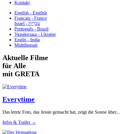
Kontakt
English - English
Français - France
עִבְרִית - Israel
Português - Brazil
Українська - Ukraine
Englis - India
Multilingual
Aktuelle Filme
für Alle
mit GRETA
Everytime
Das letzte Foto, das Jessie gemacht hat, zeigt die Sonne über...
Infos & Trailer →