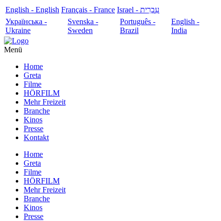
English - English
Français - France
עִבְרִית - Israel
Українська -
Svenska -
Português -
English -
Ukraine
Sweden
Brazil
India
Menü
Home
Greta
Filme
HÖRFILM
Mehr Freizeit
Branche
Kinos
Presse
Kontakt
Home
Greta
Filme
HÖRFILM
Mehr Freizeit
Branche
Kinos
Presse