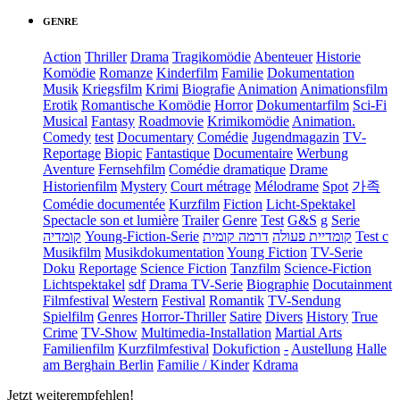
GENRE
Action
Thriller
Drama
Tragikomödie
Abenteuer
Historie
Komödie
Romanze
Kinderfilm
Familie
Dokumentation
Musik
Kriegsfilm
Krimi
Biografie
Animation
Animationsfilm
Erotik
Romantische Komödie
Horror
Dokumentarfilm
Sci-Fi
Musical
Fantasy
Roadmovie
Krimikomödie
Animation.
Comedy
test
Documentary
Comédie
Jugendmagazin
TV-
Reportage
Biopic
Fantastique
Documentaire
Werbung
Aventure
Fernsehfilm
Comédie dramatique
Drame
Historienfilm
Mystery
Court métrage
Mélodrame
Spot
가족
Comédie documentée
Kurzfilm
Fiction
Licht-Spektakel
Spectacle son et lumière
Trailer
Genre
Test
G&S
g
Serie
קומדיה
Young-Fiction-Serie
דרמה קומית
קומדיית פעולה
Test c
Musikfilm
Musikdokumentation
Young Fiction
TV-Serie
Doku
Reportage
Science Fiction
Tanzfilm
Science-Fiction
Lichtspektakel
sdf
Drama TV-Serie
Biographie
Docutainment
Filmfestival
Western
Festival
Romantik
TV-Sendung
Spielfilm
Genres
Horror-Thriller
Satire
Divers
History
True
Crime
TV-Show
Multimedia-Installation
Martial Arts
Familienfilm
Kurzfilmfestival
Dokufiction
-
Austellung
Halle
am Berghain Berlin
Familie / Kinder
Kdrama
Jetzt weiterempfehlen!