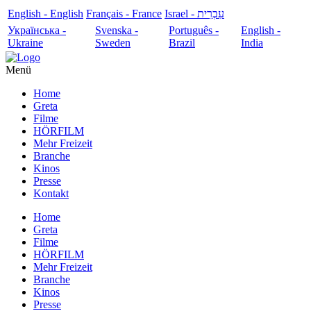
English - English
Français - France
עִבְרִית - Israel
Українська -
Svenska -
Português -
English -
Ukraine
Sweden
Brazil
India
Menü
Home
Greta
Filme
HÖRFILM
Mehr Freizeit
Branche
Kinos
Presse
Kontakt
Home
Greta
Filme
HÖRFILM
Mehr Freizeit
Branche
Kinos
Presse