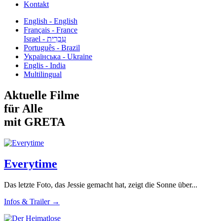
Kontakt
English - English
Français - France
עִבְרִית - Israel
Português - Brazil
Українська - Ukraine
Englis - India
Multilingual
Aktuelle Filme
für Alle
mit GRETA
Everytime
Das letzte Foto, das Jessie gemacht hat, zeigt die Sonne über...
Infos & Trailer →