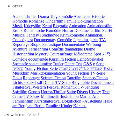
GENRE
Action
Thriller
Drama
Tragikomödie
Abenteuer
Historie
Komödie
Romanze
Kinderfilm
Familie
Dokumentation
Musik
Kriegsfilm
Krimi
Biografie
Animation
Animationsfilm
Erotik
Romantische Komödie
Horror
Dokumentarfilm
Sci-Fi
Musical
Fantasy
Roadmovie
Krimikomödie
Animation.
Comedy
test
Documentary
Comédie
Jugendmagazin
TV-
Reportage
Biopic
Fantastique
Documentaire
Werbung
Aventure
Fernsehfilm
Comédie dramatique
Drame
Historienfilm
Mystery
Court métrage
Mélodrame
Spot
가족
Comédie documentée
Kurzfilm
Fiction
Licht-Spektakel
Spectacle son et lumière
Trailer
Genre
Test
G&S
g
Serie
קומדיה
Young-Fiction-Serie
דרמה קומית
קומדיית פעולה
Test c
Musikfilm
Musikdokumentation
Young Fiction
TV-Serie
Doku
Reportage
Science Fiction
Tanzfilm
Science-Fiction
Lichtspektakel
sdf
Drama TV-Serie
Biographie
Docutainment
Filmfestival
Western
Festival
Romantik
TV-Sendung
Spielfilm
Genres
Horror-Thriller
Satire
Divers
History
True
Crime
TV-Show
Multimedia-Installation
Martial Arts
Familienfilm
Kurzfilmfestival
Dokufiction
-
Austellung
Halle
am Berghain Berlin
Familie / Kinder
Kdrama
Jetzt weiterempfehlen!