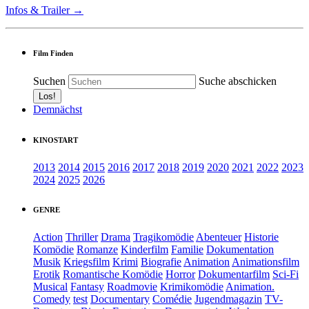
Infos & Trailer →
Film Finden
Suchen
Suche abschicken
Demnächst
KINOSTART
2013
2014
2015
2016
2017
2018
2019
2020
2021
2022
2023
2024
2025
2026
GENRE
Action
Thriller
Drama
Tragikomödie
Abenteuer
Historie
Komödie
Romanze
Kinderfilm
Familie
Dokumentation
Musik
Kriegsfilm
Krimi
Biografie
Animation
Animationsfilm
Erotik
Romantische Komödie
Horror
Dokumentarfilm
Sci-Fi
Musical
Fantasy
Roadmovie
Krimikomödie
Animation.
Comedy
test
Documentary
Comédie
Jugendmagazin
TV-