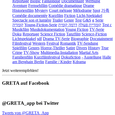
Reportage
Biopic
Fantastique
Documentaire
Werbung
Aventure
Fernsehfilm
Comédie dramatique
Drame
Historienfilm
Mystery
Court métrage
Mélodrame
Spot
가족
Comédie documentée
Kurzfilm
Fiction
Licht-Spektakel
Spectacle son et lumière
Trailer
Genre
Test
G&S
g
Serie
קומדיה
Young-Fiction-Serie
דרמה קומית
קומדיית פעולה
Test c
Musikfilm
Musikdokumentation
Young Fiction
TV-Serie
Doku
Reportage
Science Fiction
Tanzfilm
Science-Fiction
Lichtspektakel
sdf
Drama TV-Serie
Biographie
Docutainment
Filmfestival
Western
Festival
Romantik
TV-Sendung
Spielfilm
Genres
Horror-Thriller
Satire
Divers
History
True
Crime
TV-Show
Multimedia-Installation
Martial Arts
Familienfilm
Kurzfilmfestival
Dokufiction
-
Austellung
Halle
am Berghain Berlin
Familie / Kinder
Kdrama
Jetzt weiterempfehlen!
GRETA auf Facebook
@GRETA_app bei Twitter
Tweets von @GRETA_App