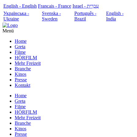
English - English
Français - France
עִבְרִית - Israel
Українська -
Svenska -
Português -
English -
Ukraine
Sweden
Brazil
India
Menü
Home
Greta
Filme
HÖRFILM
Mehr Freizeit
Branche
Kinos
Presse
Kontakt
Home
Greta
Filme
HÖRFILM
Mehr Freizeit
Branche
Kinos
Presse