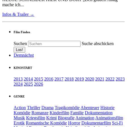
mache ich...
Infos & Trailer →
Film Finden
Suchen
Suche abschicken
Demnächst
KINOSTART
2013
2014
2015
2016
2017
2018
2019
2020
2021
2022
2023
2024
2025
2026
GENRE
Action
Thriller
Drama
Tragikomödie
Abenteuer
Historie
Komödie
Romanze
Kinderfilm
Familie
Dokumentation
Musik
Kriegsfilm
Krimi
Biografie
Animation
Animationsfilm
Erotik
Romantische Komödie
Horror
Dokumentarfilm
Sci-Fi