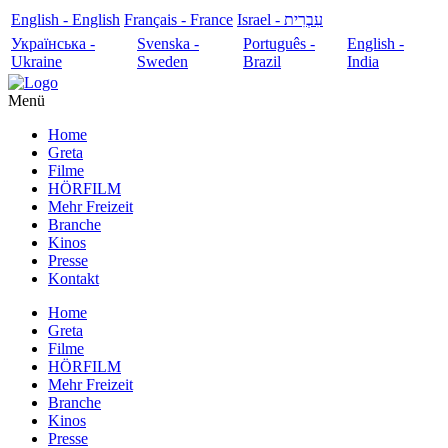
English - English
Français - France
עִבְרִית - Israel
Українська -
Svenska -
Português -
English -
Ukraine
Sweden
Brazil
India
Menü
Home
Greta
Filme
HÖRFILM
Mehr Freizeit
Branche
Kinos
Presse
Kontakt
Home
Greta
Filme
HÖRFILM
Mehr Freizeit
Branche
Kinos
Presse