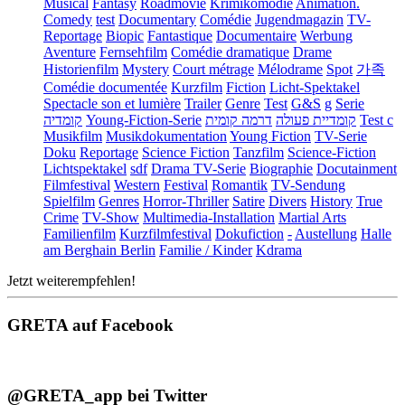
Musical
Fantasy
Roadmovie
Krimikomödie
Animation.
Comedy
test
Documentary
Comédie
Jugendmagazin
TV-
Reportage
Biopic
Fantastique
Documentaire
Werbung
Aventure
Fernsehfilm
Comédie dramatique
Drame
Historienfilm
Mystery
Court métrage
Mélodrame
Spot
가족
Comédie documentée
Kurzfilm
Fiction
Licht-Spektakel
Spectacle son et lumière
Trailer
Genre
Test
G&S
g
Serie
קומדיה
Young-Fiction-Serie
דרמה קומית
קומדיית פעולה
Test c
Musikfilm
Musikdokumentation
Young Fiction
TV-Serie
Doku
Reportage
Science Fiction
Tanzfilm
Science-Fiction
Lichtspektakel
sdf
Drama TV-Serie
Biographie
Docutainment
Filmfestival
Western
Festival
Romantik
TV-Sendung
Spielfilm
Genres
Horror-Thriller
Satire
Divers
History
True
Crime
TV-Show
Multimedia-Installation
Martial Arts
Familienfilm
Kurzfilmfestival
Dokufiction
-
Austellung
Halle
am Berghain Berlin
Familie / Kinder
Kdrama
Jetzt weiterempfehlen!
GRETA auf Facebook
@GRETA_app bei Twitter