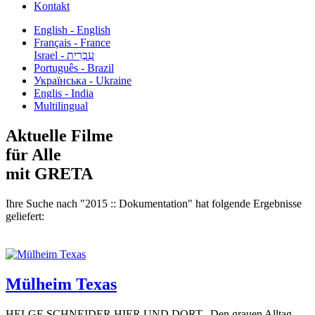
Kontakt
English - English
Français - France
עִבְרִית - Israel
Português - Brazil
Українська - Ukraine
Englis - India
Multilingual
Aktuelle Filme
für Alle
mit GRETA
Ihre Suche nach "2015 :: Dokumentation" hat folgende Ergebnisse
geliefert:
Mülheim Texas
HELGE SCHNEIDER HIER UND DORT „Den grauen Alltag