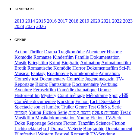
KINOSTART
2013
2014
2015
2016
2017
2018
2019
2020
2021
2022
2023
2024
2025
2026
GENRE
Action
Thriller
Drama
Tragikomödie
Abenteuer
Historie
Komödie
Romanze
Kinderfilm
Familie
Dokumentation
Musik
Kriegsfilm
Krimi
Biografie
Animation
Animationsfilm
Erotik
Romantische Komödie
Horror
Dokumentarfilm
Sci-Fi
Musical
Fantasy
Roadmovie
Krimikomödie
Animation.
Comedy
test
Documentary
Comédie
Jugendmagazin
TV-
Reportage
Biopic
Fantastique
Documentaire
Werbung
Aventure
Fernsehfilm
Comédie dramatique
Drame
Historienfilm
Mystery
Court métrage
Mélodrame
Spot
가족
Comédie documentée
Kurzfilm
Fiction
Licht-Spektakel
Spectacle son et lumière
Trailer
Genre
Test
G&S
g
Serie
קומדיה
Young-Fiction-Serie
דרמה קומית
קומדיית פעולה
Test c
Musikfilm
Musikdokumentation
Young Fiction
TV-Serie
Doku
Reportage
Science Fiction
Tanzfilm
Science-Fiction
Lichtspektakel
sdf
Drama TV-Serie
Biographie
Docutainment
Filmfestival
Western
Festival
Romantik
TV-Sendung