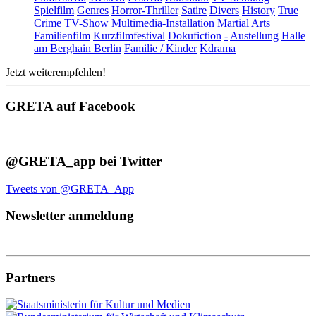
Spielfilm
Genres
Horror-Thriller
Satire
Divers
History
True
Crime
TV-Show
Multimedia-Installation
Martial Arts
Familienfilm
Kurzfilmfestival
Dokufiction
-
Austellung
Halle
am Berghain Berlin
Familie / Kinder
Kdrama
Jetzt weiterempfehlen!
GRETA auf Facebook
@GRETA_app bei Twitter
Tweets von @GRETA_App
Newsletter anmeldung
Partners