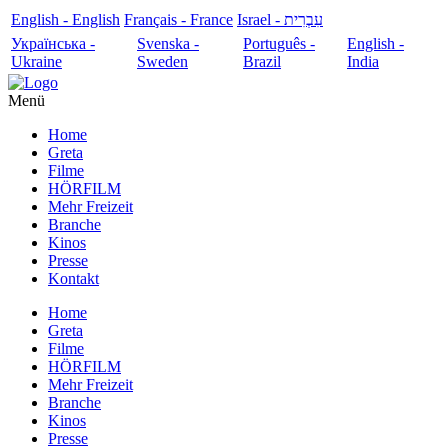
English - English
Français - France
עִבְרִית - Israel
Українська -
Svenska -
Português -
English -
Ukraine
Sweden
Brazil
India
Menü
Home
Greta
Filme
HÖRFILM
Mehr Freizeit
Branche
Kinos
Presse
Kontakt
Home
Greta
Filme
HÖRFILM
Mehr Freizeit
Branche
Kinos
Presse