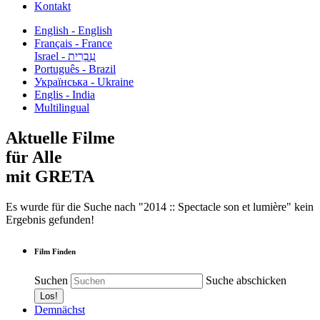
Kontakt
English - English
Français - France
עִבְרִית - Israel
Português - Brazil
Українська - Ukraine
Englis - India
Multilingual
Aktuelle Filme
für Alle
mit GRETA
Es wurde für die Suche nach "2014 :: Spectacle son et lumière" kein
Ergebnis gefunden!
Film Finden
Suchen
Suche abschicken
Demnächst