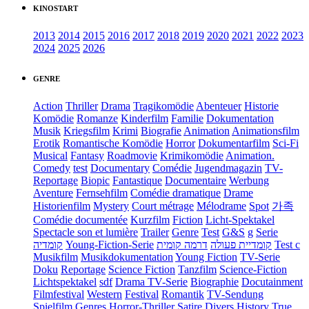
KINOSTART
2013
2014
2015
2016
2017
2018
2019
2020
2021
2022
2023
2024
2025
2026
GENRE
Action
Thriller
Drama
Tragikomödie
Abenteuer
Historie
Komödie
Romanze
Kinderfilm
Familie
Dokumentation
Musik
Kriegsfilm
Krimi
Biografie
Animation
Animationsfilm
Erotik
Romantische Komödie
Horror
Dokumentarfilm
Sci-Fi
Musical
Fantasy
Roadmovie
Krimikomödie
Animation.
Comedy
test
Documentary
Comédie
Jugendmagazin
TV-
Reportage
Biopic
Fantastique
Documentaire
Werbung
Aventure
Fernsehfilm
Comédie dramatique
Drame
Historienfilm
Mystery
Court métrage
Mélodrame
Spot
가족
Comédie documentée
Kurzfilm
Fiction
Licht-Spektakel
Spectacle son et lumière
Trailer
Genre
Test
G&S
g
Serie
קומדיה
Young-Fiction-Serie
דרמה קומית
קומדיית פעולה
Test c
Musikfilm
Musikdokumentation
Young Fiction
TV-Serie
Doku
Reportage
Science Fiction
Tanzfilm
Science-Fiction
Lichtspektakel
sdf
Drama TV-Serie
Biographie
Docutainment
Filmfestival
Western
Festival
Romantik
TV-Sendung
Spielfilm
Genres
Horror-Thriller
Satire
Divers
History
True