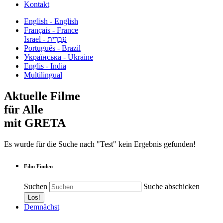
Kontakt
English - English
Français - France
עִבְרִית - Israel
Português - Brazil
Українська - Ukraine
Englis - India
Multilingual
Aktuelle Filme
für Alle
mit GRETA
Es wurde für die Suche nach "Test" kein Ergebnis gefunden!
Film Finden
Suchen
Suche abschicken
Demnächst