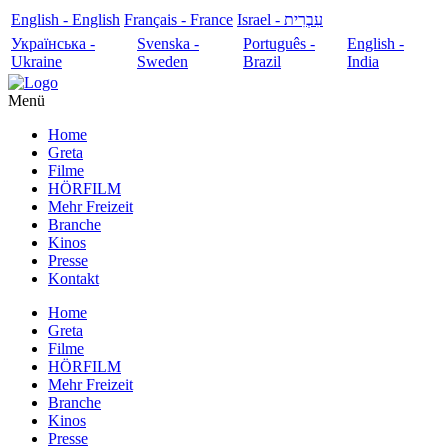
English - English
Français - France
עִבְרִית - Israel
Українська -
Svenska -
Português -
English -
Ukraine
Sweden
Brazil
India
Menü
Home
Greta
Filme
HÖRFILM
Mehr Freizeit
Branche
Kinos
Presse
Kontakt
Home
Greta
Filme
HÖRFILM
Mehr Freizeit
Branche
Kinos
Presse