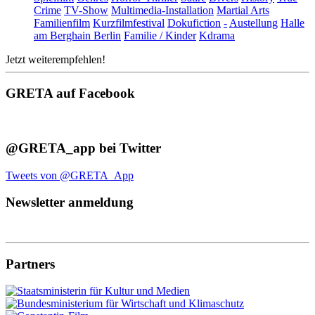
Crime
TV-Show
Multimedia-Installation
Martial Arts
Familienfilm
Kurzfilmfestival
Dokufiction
-
Austellung
Halle
am Berghain Berlin
Familie / Kinder
Kdrama
Jetzt weiterempfehlen!
GRETA auf Facebook
@GRETA_app bei Twitter
Tweets von @GRETA_App
Newsletter anmeldung
Partners