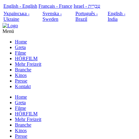
English - English
Français - France
עִבְרִית - Israel
Українська -
Svenska -
Português -
English -
Ukraine
Sweden
Brazil
India
Menü
Home
Greta
Filme
HÖRFILM
Mehr Freizeit
Branche
Kinos
Presse
Kontakt
Home
Greta
Filme
HÖRFILM
Mehr Freizeit
Branche
Kinos
Presse