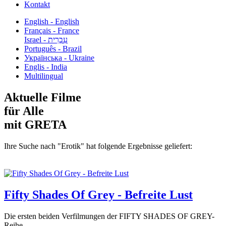
Kontakt
English - English
Français - France
עִבְרִית - Israel
Português - Brazil
Українська - Ukraine
Englis - India
Multilingual
Aktuelle Filme
für Alle
mit GRETA
Ihre Suche nach "Erotik" hat folgende Ergebnisse geliefert:
Fifty Shades Of Grey - Befreite Lust
Die ersten beiden Verfilmungen der FIFTY SHADES OF GREY-
Reihe...