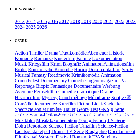
KINOSTART
2013
2014
2015
2016
2017
2018
2019
2020
2021
2022
2023
2024
2025
2026
GENRE
Action
Thriller
Drama
Tragikomödie
Abenteuer
Historie
Komödie
Romanze
Kinderfilm
Familie
Dokumentation
Musik
Kriegsfilm
Krimi
Biografie
Animation
Animationsfilm
Erotik
Romantische Komödie
Horror
Dokumentarfilm
Sci-Fi
Musical
Fantasy
Roadmovie
Krimikomödie
Animation.
Comedy
test
Documentary
Comédie
Jugendmagazin
TV-
Reportage
Biopic
Fantastique
Documentaire
Werbung
Aventure
Fernsehfilm
Comédie dramatique
Drame
Historienfilm
Mystery
Court métrage
Mélodrame
Spot
가족
Comédie documentée
Kurzfilm
Fiction
Licht-Spektakel
Spectacle son et lumière
Trailer
Genre
Test
G&S
g
Serie
קומדיה
Young-Fiction-Serie
דרמה קומית
קומדיית פעולה
Test c
Musikfilm
Musikdokumentation
Young Fiction
TV-Serie
Doku
Reportage
Science Fiction
Tanzfilm
Science-Fiction
Lichtspektakel
sdf
Drama TV-Serie
Biographie
Docutainment
Filmfestival
Western
Festival
Romantik
TV-Sendung