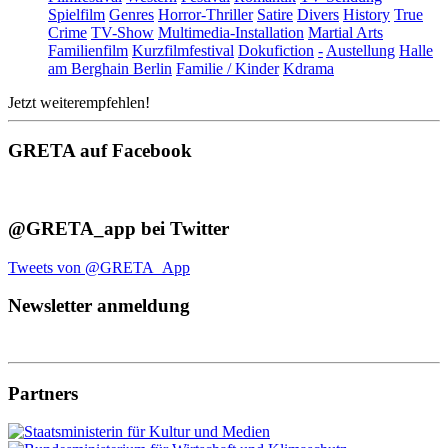
Spielfilm
Genres
Horror-Thriller
Satire
Divers
History
True
Crime
TV-Show
Multimedia-Installation
Martial Arts
Familienfilm
Kurzfilmfestival
Dokufiction
-
Austellung
Halle
am Berghain Berlin
Familie / Kinder
Kdrama
Jetzt weiterempfehlen!
GRETA auf Facebook
@GRETA_app bei Twitter
Tweets von @GRETA_App
Newsletter anmeldung
Partners