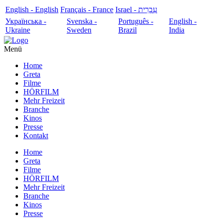
English - English
Français - France
עִבְרִית - Israel
Українська -
Svenska -
Português -
English -
Ukraine
Sweden
Brazil
India
Menü
Home
Greta
Filme
HÖRFILM
Mehr Freizeit
Branche
Kinos
Presse
Kontakt
Home
Greta
Filme
HÖRFILM
Mehr Freizeit
Branche
Kinos
Presse