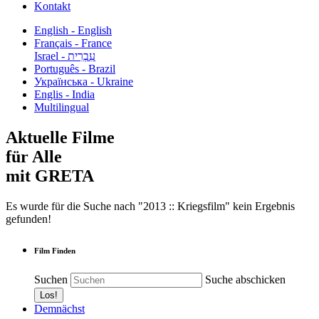
Kontakt
English - English
Français - France
עִבְרִית - Israel
Português - Brazil
Українська - Ukraine
Englis - India
Multilingual
Aktuelle Filme
für Alle
mit GRETA
Es wurde für die Suche nach "2013 :: Kriegsfilm" kein Ergebnis
gefunden!
Film Finden
Suchen
Suche abschicken
Demnächst