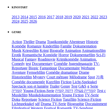
KINOSTART
2013
2014
2015
2016
2017
2018
2019
2020
2021
2022
2023
2024
2025
2026
GENRE
Action
Thriller
Drama
Tragikomödie
Abenteuer
Historie
Komödie
Romanze
Kinderfilm
Familie
Dokumentation
Musik
Kriegsfilm
Krimi
Biografie
Animation
Animationsfilm
Erotik
Romantische Komödie
Horror
Dokumentarfilm
Sci-Fi
Musical
Fantasy
Roadmovie
Krimikomödie
Animation.
Comedy
test
Documentary
Comédie
Jugendmagazin
TV-
Reportage
Biopic
Fantastique
Documentaire
Werbung
Aventure
Fernsehfilm
Comédie dramatique
Drame
Historienfilm
Mystery
Court métrage
Mélodrame
Spot
가족
Comédie documentée
Kurzfilm
Fiction
Licht-Spektakel
Spectacle son et lumière
Trailer
Genre
Test
G&S
g
Serie
קומדיה
Young-Fiction-Serie
דרמה קומית
קומדיית פעולה
Test c
Musikfilm
Musikdokumentation
Young Fiction
TV-Serie
Doku
Reportage
Science Fiction
Tanzfilm
Science-Fiction
Lichtspektakel
sdf
Drama TV-Serie
Biographie
Docutainment
Filmfestival
Western
Festival
Romantik
TV-Sendung