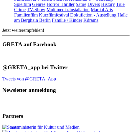
Spielfilm
Genres
Horror-Thriller
Satire
Divers
History
True
Crime
TV-Show
Multimedia-Installation
Martial Arts
Familienfilm
Kurzfilmfestival
Dokufiction
-
Austellung
Halle
am Berghain Berlin
Familie / Kinder
Kdrama
Jetzt weiterempfehlen!
GRETA auf Facebook
@GRETA_app bei Twitter
Tweets von @GRETA_App
Newsletter anmeldung
Partners