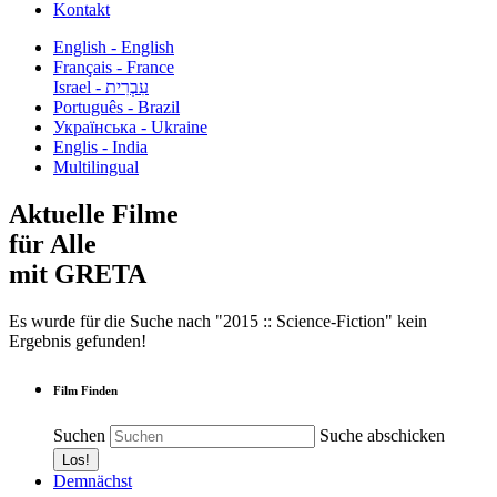
Kontakt
English - English
Français - France
עִבְרִית - Israel
Português - Brazil
Українська - Ukraine
Englis - India
Multilingual
Aktuelle Filme
für Alle
mit GRETA
Es wurde für die Suche nach "2015 :: Science-Fiction" kein
Ergebnis gefunden!
Film Finden
Suchen
Suche abschicken
Demnächst