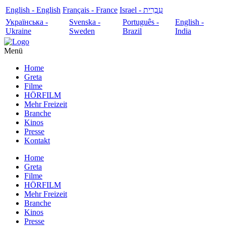
English - English
Français - France
עִבְרִית - Israel
Українська -
Svenska -
Português -
English -
Ukraine
Sweden
Brazil
India
Menü
Home
Greta
Filme
HÖRFILM
Mehr Freizeit
Branche
Kinos
Presse
Kontakt
Home
Greta
Filme
HÖRFILM
Mehr Freizeit
Branche
Kinos
Presse