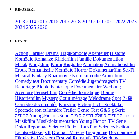
KINOSTART
2013
2014
2015
2016
2017
2018
2019
2020
2021
2022
2023
2024
2025
2026
GENRE
Action
Thriller
Drama
Tragikomödie
Abenteuer
Historie
Komödie
Romanze
Kinderfilm
Familie
Dokumentation
Musik
Kriegsfilm
Krimi
Biografie
Animation
Animationsfilm
Erotik
Romantische Komödie
Horror
Dokumentarfilm
Sci-Fi
Musical
Fantasy
Roadmovie
Krimikomödie
Animation.
Comedy
test
Documentary
Comédie
Jugendmagazin
TV-
Reportage
Biopic
Fantastique
Documentaire
Werbung
Aventure
Fernsehfilm
Comédie dramatique
Drame
Historienfilm
Mystery
Court métrage
Mélodrame
Spot
가족
Comédie documentée
Kurzfilm
Fiction
Licht-Spektakel
Spectacle son et lumière
Trailer
Genre
Test
G&S
g
Serie
קומדיה
Young-Fiction-Serie
דרמה קומית
קומדיית פעולה
Test c
Musikfilm
Musikdokumentation
Young Fiction
TV-Serie
Doku
Reportage
Science Fiction
Tanzfilm
Science-Fiction
Lichtspektakel
sdf
Drama TV-Serie
Biographie
Docutainment
Filmfestival
Western
Festival
Romantik
TV-Sendung