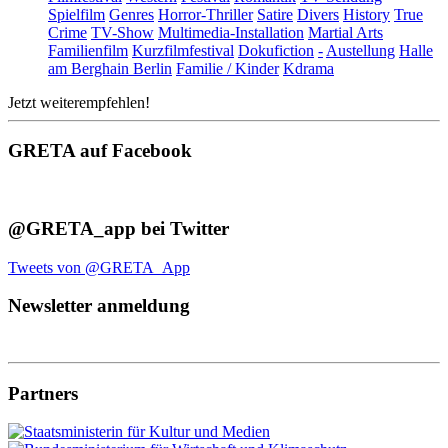
Spielfilm
Genres
Horror-Thriller
Satire
Divers
History
True
Crime
TV-Show
Multimedia-Installation
Martial Arts
Familienfilm
Kurzfilmfestival
Dokufiction
-
Austellung
Halle
am Berghain Berlin
Familie / Kinder
Kdrama
Jetzt weiterempfehlen!
GRETA auf Facebook
@GRETA_app bei Twitter
Tweets von @GRETA_App
Newsletter anmeldung
Partners