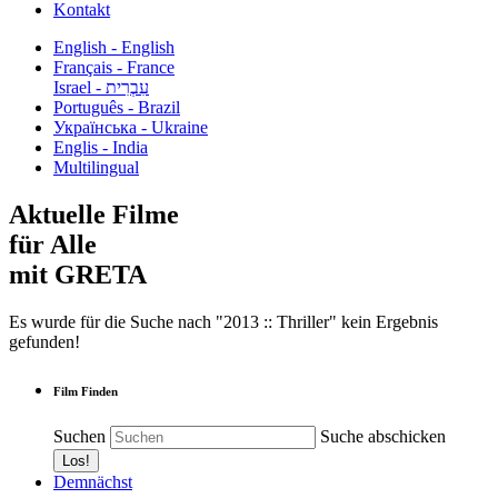
Kontakt
English - English
Français - France
עִבְרִית - Israel
Português - Brazil
Українська - Ukraine
Englis - India
Multilingual
Aktuelle Filme
für Alle
mit GRETA
Es wurde für die Suche nach "2013 :: Thriller" kein Ergebnis
gefunden!
Film Finden
Suchen
Suche abschicken
Demnächst