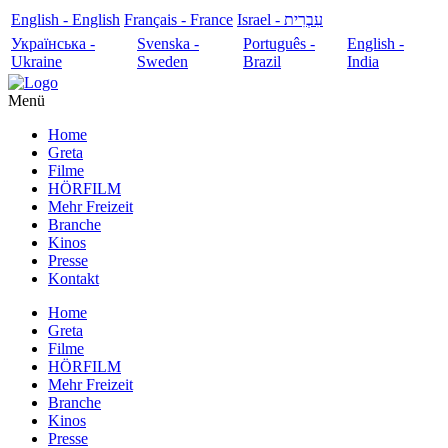
English - English
Français - France
עִבְרִית - Israel
Українська -
Svenska -
Português -
English -
Ukraine
Sweden
Brazil
India
Menü
Home
Greta
Filme
HÖRFILM
Mehr Freizeit
Branche
Kinos
Presse
Kontakt
Home
Greta
Filme
HÖRFILM
Mehr Freizeit
Branche
Kinos
Presse