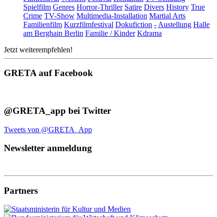
Spielfilm
Genres
Horror-Thriller
Satire
Divers
History
True
Crime
TV-Show
Multimedia-Installation
Martial Arts
Familienfilm
Kurzfilmfestival
Dokufiction
-
Austellung
Halle
am Berghain Berlin
Familie / Kinder
Kdrama
Jetzt weiterempfehlen!
GRETA auf Facebook
@GRETA_app bei Twitter
Tweets von @GRETA_App
Newsletter anmeldung
Partners