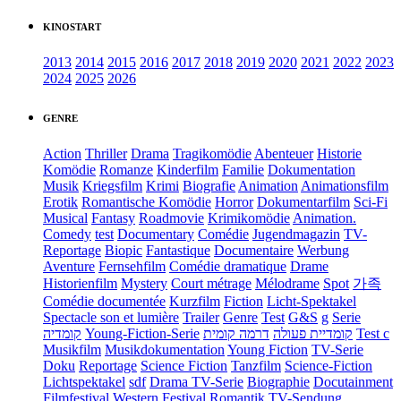
KINOSTART
2013
2014
2015
2016
2017
2018
2019
2020
2021
2022
2023
2024
2025
2026
GENRE
Action
Thriller
Drama
Tragikomödie
Abenteuer
Historie
Komödie
Romanze
Kinderfilm
Familie
Dokumentation
Musik
Kriegsfilm
Krimi
Biografie
Animation
Animationsfilm
Erotik
Romantische Komödie
Horror
Dokumentarfilm
Sci-Fi
Musical
Fantasy
Roadmovie
Krimikomödie
Animation.
Comedy
test
Documentary
Comédie
Jugendmagazin
TV-
Reportage
Biopic
Fantastique
Documentaire
Werbung
Aventure
Fernsehfilm
Comédie dramatique
Drame
Historienfilm
Mystery
Court métrage
Mélodrame
Spot
가족
Comédie documentée
Kurzfilm
Fiction
Licht-Spektakel
Spectacle son et lumière
Trailer
Genre
Test
G&S
g
Serie
קומדיה
Young-Fiction-Serie
דרמה קומית
קומדיית פעולה
Test c
Musikfilm
Musikdokumentation
Young Fiction
TV-Serie
Doku
Reportage
Science Fiction
Tanzfilm
Science-Fiction
Lichtspektakel
sdf
Drama TV-Serie
Biographie
Docutainment
Filmfestival
Western
Festival
Romantik
TV-Sendung