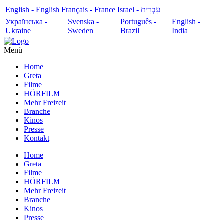
English - English
Français - France
עִבְרִית - Israel
Українська -
Svenska -
Português -
English -
Ukraine
Sweden
Brazil
India
Menü
Home
Greta
Filme
HÖRFILM
Mehr Freizeit
Branche
Kinos
Presse
Kontakt
Home
Greta
Filme
HÖRFILM
Mehr Freizeit
Branche
Kinos
Presse