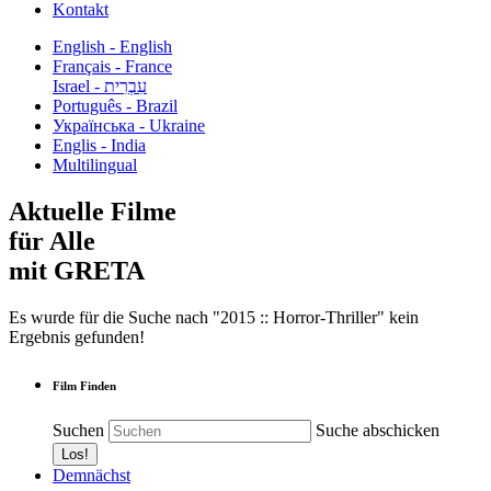
Kontakt
English - English
Français - France
עִבְרִית - Israel
Português - Brazil
Українська - Ukraine
Englis - India
Multilingual
Aktuelle Filme
für Alle
mit GRETA
Es wurde für die Suche nach "2015 :: Horror-Thriller" kein
Ergebnis gefunden!
Film Finden
Suchen
Suche abschicken
Demnächst