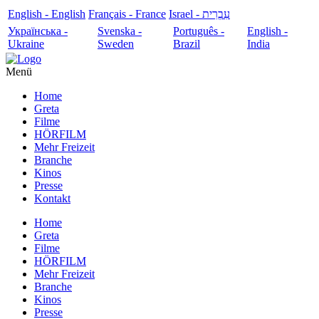
English - English
Français - France
עִבְרִית - Israel
Українська -
Svenska -
Português -
English -
Ukraine
Sweden
Brazil
India
Menü
Home
Greta
Filme
HÖRFILM
Mehr Freizeit
Branche
Kinos
Presse
Kontakt
Home
Greta
Filme
HÖRFILM
Mehr Freizeit
Branche
Kinos
Presse