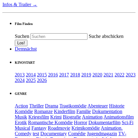
Infos & Trailer →
Film Finden
Suchen
Suche abschicken
Demnächst
KINOSTART
2013
2014
2015
2016
2017
2018
2019
2020
2021
2022
2023
2024
2025
2026
GENRE
Action
Thriller
Drama
Tragikomödie
Abenteuer
Historie
Komödie
Romanze
Kinderfilm
Familie
Dokumentation
Musik
Kriegsfilm
Krimi
Biografie
Animation
Animationsfilm
Erotik
Romantische Komödie
Horror
Dokumentarfilm
Sci-Fi
Musical
Fantasy
Roadmovie
Krimikomödie
Animation.
Comedy
test
Documentary
Comédie
Jugendmagazin
TV-