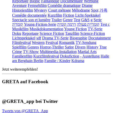
Reportage
Biopic
Fantastique
Documentaire
Werbung
Aventure
Fernsehfilm
Comédie dramatique
Drame
Historienfilm
Mystery
Court métrage
Mélodrame
Spot
가족
Comédie documentée
Kurzfilm
Fiction
Licht-Spektakel
Spectacle son et lumière
Trailer
Genre
Test
G&S
g
Serie
קומדיה
Young-Fiction-Serie
דרמה קומית
קומדיית פעולה
Test c
Musikfilm
Musikdokumentation
Young Fiction
TV-Serie
Doku
Reportage
Science Fiction
Tanzfilm
Science-Fiction
Lichtspektakel
sdf
Drama TV-Serie
Biographie
Docutainment
Filmfestival
Western
Festival
Romantik
TV-Sendung
Spielfilm
Genres
Horror-Thriller
Satire
Divers
History
True
Crime
TV-Show
Multimedia-Installation
Martial Arts
Familienfilm
Kurzfilmfestival
Dokufiction
-
Austellung
Halle
am Berghain Berlin
Familie / Kinder
Kdrama
Jetzt weiterempfehlen!
GRETA auf Facebook
@GRETA_app bei Twitter
Tweets von @GRETA_App