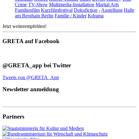
Crime
TV-Show
Multimedia-Installation
Martial Arts
Familienfilm
Kurzfilmfestival
Dokufiction
-
Austellung
Halle
am Berghain Berlin
Familie / Kinder
Kdrama
Jetzt weiterempfehlen!
GRETA auf Facebook
@GRETA_app bei Twitter
Tweets von @GRETA_App
Newsletter anmeldung
Partners