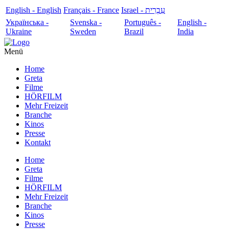
English - English
Français - France
עִבְרִית - Israel
Українська -
Svenska -
Português -
English -
Ukraine
Sweden
Brazil
India
Menü
Home
Greta
Filme
HÖRFILM
Mehr Freizeit
Branche
Kinos
Presse
Kontakt
Home
Greta
Filme
HÖRFILM
Mehr Freizeit
Branche
Kinos
Presse