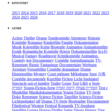
KINOSTART
2013
2014
2015
2016
2017
2018
2019
2020
2021
2022
2023
2024
2025
2026
GENRE
Action
Thriller
Drama
Tragikomödie
Abenteuer
Historie
Komödie
Romanze
Kinderfilm
Familie
Dokumentation
Musik
Kriegsfilm
Krimi
Biografie
Animation
Animationsfilm
Erotik
Romantische Komödie
Horror
Dokumentarfilm
Sci-Fi
Musical
Fantasy
Roadmovie
Krimikomödie
Animation.
Comedy
test
Documentary
Comédie
Jugendmagazin
TV-
Reportage
Biopic
Fantastique
Documentaire
Werbung
Aventure
Fernsehfilm
Comédie dramatique
Drame
Historienfilm
Mystery
Court métrage
Mélodrame
Spot
가족
Comédie documentée
Kurzfilm
Fiction
Licht-Spektakel
Spectacle son et lumière
Trailer
Genre
Test
G&S
g
Serie
קומדיה
Young-Fiction-Serie
דרמה קומית
קומדיית פעולה
Test c
Musikfilm
Musikdokumentation
Young Fiction
TV-Serie
Doku
Reportage
Science Fiction
Tanzfilm
Science-Fiction
Lichtspektakel
sdf
Drama TV-Serie
Biographie
Docutainment
Filmfestival
Western
Festival
Romantik
TV-Sendung
Spielfilm
Genres
Horror-Thriller
Satire
Divers
History
True