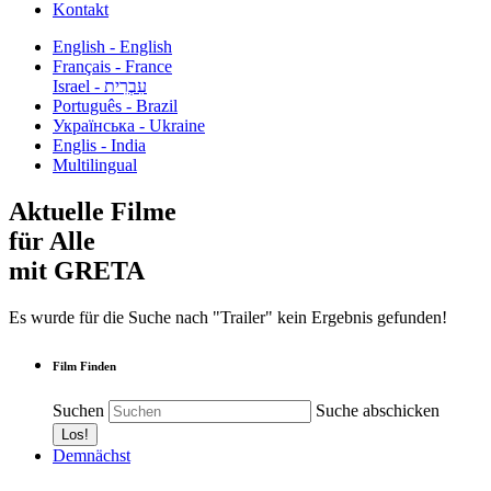
Kontakt
English - English
Français - France
עִבְרִית - Israel
Português - Brazil
Українська - Ukraine
Englis - India
Multilingual
Aktuelle Filme
für Alle
mit GRETA
Es wurde für die Suche nach "Trailer" kein Ergebnis gefunden!
Film Finden
Suchen
Suche abschicken
Demnächst