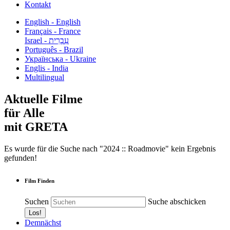
Kontakt
English - English
Français - France
עִבְרִית - Israel
Português - Brazil
Українська - Ukraine
Englis - India
Multilingual
Aktuelle Filme
für Alle
mit GRETA
Es wurde für die Suche nach "2024 :: Roadmovie" kein Ergebnis
gefunden!
Film Finden
Suchen
Suche abschicken
Demnächst