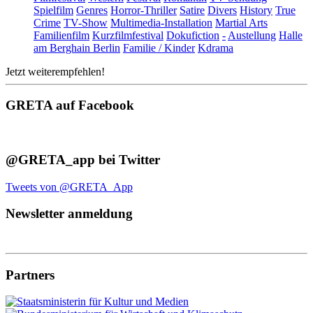
Spielfilm
Genres
Horror-Thriller
Satire
Divers
History
True
Crime
TV-Show
Multimedia-Installation
Martial Arts
Familienfilm
Kurzfilmfestival
Dokufiction
-
Austellung
Halle
am Berghain Berlin
Familie / Kinder
Kdrama
Jetzt weiterempfehlen!
GRETA auf Facebook
@GRETA_app bei Twitter
Tweets von @GRETA_App
Newsletter anmeldung
Partners