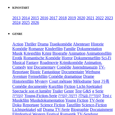
KINOSTART
2013
2014
2015
2016
2017
2018
2019
2020
2021
2022
2023
2024
2025
2026
GENRE
Action
Thriller
Drama
Tragikomödie
Abenteuer
Historie
Komödie
Romanze
Kinderfilm
Familie
Dokumentation
Musik
Kriegsfilm
Krimi
Biografie
Animation
Animationsfilm
Erotik
Romantische Komödie
Horror
Dokumentarfilm
Sci-Fi
Musical
Fantasy
Roadmovie
Krimikomödie
Animation.
Comedy
test
Documentary
Comédie
Jugendmagazin
TV-
Reportage
Biopic
Fantastique
Documentaire
Werbung
Aventure
Fernsehfilm
Comédie dramatique
Drame
Historienfilm
Mystery
Court métrage
Mélodrame
Spot
가족
Comédie documentée
Kurzfilm
Fiction
Licht-Spektakel
Spectacle son et lumière
Trailer
Genre
Test
G&S
g
Serie
קומדיה
Young-Fiction-Serie
דרמה קומית
קומדיית פעולה
Test c
Musikfilm
Musikdokumentation
Young Fiction
TV-Serie
Doku
Reportage
Science Fiction
Tanzfilm
Science-Fiction
Lichtspektakel
sdf
Drama TV-Serie
Biographie
Docutainment
Filmfestival
Western
Festival
Romantik
TV-Sendung