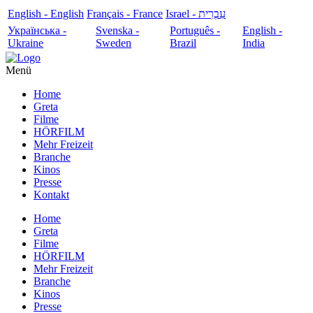
English - English
Français - France
עִבְרִית - Israel
Українська -
Svenska -
Português -
English -
Ukraine
Sweden
Brazil
India
Menü
Home
Greta
Filme
HÖRFILM
Mehr Freizeit
Branche
Kinos
Presse
Kontakt
Home
Greta
Filme
HÖRFILM
Mehr Freizeit
Branche
Kinos
Presse