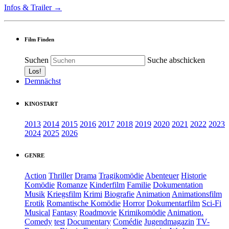
Infos & Trailer →
Film Finden
Suchen
Suche abschicken
Demnächst
KINOSTART
2013
2014
2015
2016
2017
2018
2019
2020
2021
2022
2023
2024
2025
2026
GENRE
Action
Thriller
Drama
Tragikomödie
Abenteuer
Historie
Komödie
Romanze
Kinderfilm
Familie
Dokumentation
Musik
Kriegsfilm
Krimi
Biografie
Animation
Animationsfilm
Erotik
Romantische Komödie
Horror
Dokumentarfilm
Sci-Fi
Musical
Fantasy
Roadmovie
Krimikomödie
Animation.
Comedy
test
Documentary
Comédie
Jugendmagazin
TV-