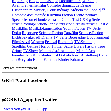
Reportage
Biopic
Fantastique
Documentaire
Werbung
Aventure
Fernsehfilm
Comédie dramatique
Drame
Historienfilm
Mystery
Court métrage
Mélodrame
Spot
가족
Comédie documentée
Kurzfilm
Fiction
Licht-Spektakel
Spectacle son et lumière
Trailer
Genre
Test
G&S
g
Serie
קומדיה
Young-Fiction-Serie
דרמה קומית
קומדיית פעולה
Test c
Musikfilm
Musikdokumentation
Young Fiction
TV-Serie
Doku
Reportage
Science Fiction
Tanzfilm
Science-Fiction
Lichtspektakel
sdf
Drama TV-Serie
Biographie
Docutainment
Filmfestival
Western
Festival
Romantik
TV-Sendung
Spielfilm
Genres
Horror-Thriller
Satire
Divers
History
True
Crime
TV-Show
Multimedia-Installation
Martial Arts
Familienfilm
Kurzfilmfestival
Dokufiction
-
Austellung
Halle
am Berghain Berlin
Familie / Kinder
Kdrama
Jetzt weiterempfehlen!
GRETA auf Facebook
@GRETA_app bei Twitter
Tweets von @GRETA_App