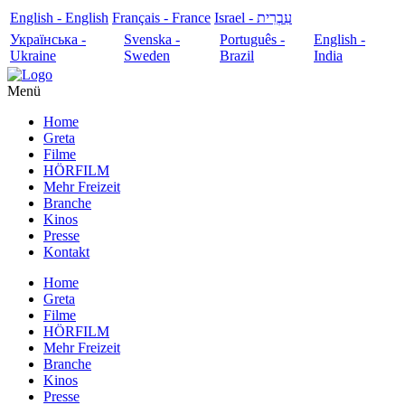
English - English
Français - France
עִבְרִית - Israel
Українська -
Svenska -
Português -
English -
Ukraine
Sweden
Brazil
India
Menü
Home
Greta
Filme
HÖRFILM
Mehr Freizeit
Branche
Kinos
Presse
Kontakt
Home
Greta
Filme
HÖRFILM
Mehr Freizeit
Branche
Kinos
Presse